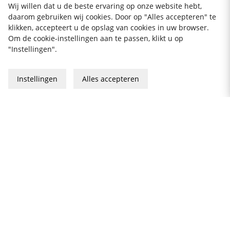
Wij willen dat u de beste ervaring op onze website hebt,
daarom gebruiken wij cookies. Door op "Alles accepteren" te
klikken, accepteert u de opslag van cookies in uw browser.
Om de cookie-instellingen aan te passen, klikt u op
"Instellingen".
Instellingen
Alles accepteren
30 DAGEN VAN OPEN
GRATIS VERZENDING
DUIZENDEN PRODUCTEN
AANKOOP
klantenservice@thekitchenlab.nl
+46 8 410 95 200
NIEUWSBRIEF