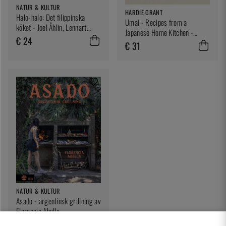
NATUR & KULTUR
HARDIE GRANT
Halo-halo: Det filippinska
Umai - Recipes from a
köket - Joel Åhlin, Lennart
Japanese Home Kitchen -
Weibull
€ 24
Millie Tsukagoshi Lagares
€ 31
NATUR & KULTUR
Asado - argentinsk grillning av
Florencia Abella
€ 23