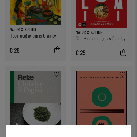
NATUR & KULTUR
NATUR & KULTUR
¡Taco loco! av Jonas Cramby
Chili + umami - Jonas Cramby
€ 28
€ 25