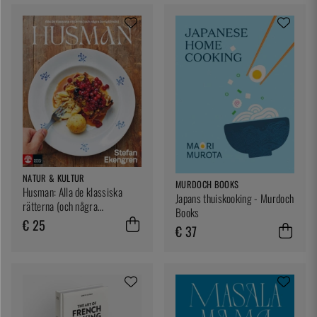
NATUR & KULTUR
MURDOCH BOOKS
Husman: Alla de klassiska
Japans thuiskooking - Murdoch
rätterna (och några
Books
bortglömda) - Stefan Ekengren
€ 25
€ 37