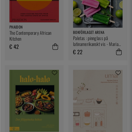
PHAIDON
The Contemporary African
BOKFÖRLAGET ARENA
Paletas : pinnglass på
Kitchen
latinamerikanskt vis - Maria
€ 42
Borda
€ 22