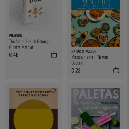
PHAIDON
The Art of French Baking -
Ginette Mathiot
NATUR & KULTUR
€ 40
Masala mama - Rizwan
Qadery
€ 23