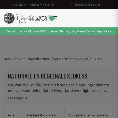
GRATIS VERZENDING BOVEN 100 EUR
30 DAGEN OPEN AANKOOP
Betaal nu ook veilig met iDEAL – naast Klarna, Visa, MasterCard en Apple Pay.
Start
Koken
Kookboeken
Nationale en regionale keukens
NATIONALE EN REGIONALE KEUKENS
Oh, wat zijn we blij met het brede scala aan ingrediënten
en levensmiddelen dat in Nederland verkrijgbaar is. In
deze categorie hebben we kookboeken verzameld met
gerechten uit alle hoeken van de wereld, zodat je de
geweldige maaltijden kunt bereiden die je tijdens je
reizen hebt gegeten of waarvan je hebt gehoord. Er zijn
Azië
Drankjes & cocktails
Voorgerechten & desserts