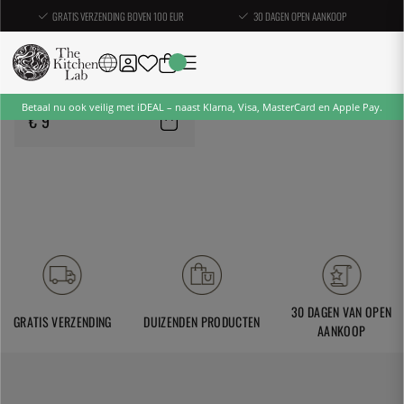
GRATIS VERZENDING BOVEN 100 EUR
30 DAGEN OPEN AANKOOP
BARKONSULT
Speed Shaker, gepolijst, 450
ml - Barkonsult
Betaal nu ook veilig met iDEAL – naast Klarna, Visa, MasterCard en Apple Pay.
€ 9
30 DAGEN VAN OPEN
GRATIS VERZENDING
DUIZENDEN PRODUCTEN
AANKOOP