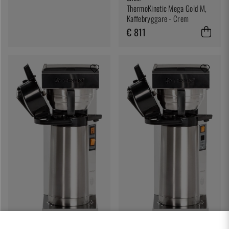
ThermoKinetic Mega Gold M,
Kaffebryggare - Crem
€ 811