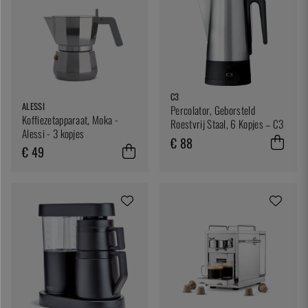
C3
ALESSI
Percolator, Geborsteld
Koffiezetapparaat, Moka -
Roestvrij Staal, 6 Kopjes – C3
Alessi - 3 kopjes
€ 88
€ 49