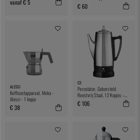
vanaf € 5
€ 60
C3
ALESSI
Percolator, Geborsteld
Koffiezetapparaat, Moka -
Roestvrij Staal, 12 Kopjes –
Alessi - 1 kopje
C3
€ 106
€ 38