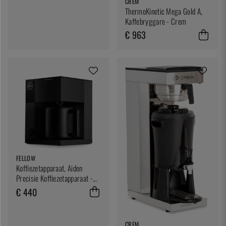
CREM
ThermoKinetic Mega Gold A,
Kaffebryggare - Crem
€ 963
FELLOW
Koffiezetapparaat, Aiden
Precisie Koffiezetapparaat -
Collega
€ 440
CREM