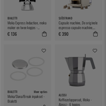
BIALETTI
SJÖSTRAND
Moka Express Induction, moka
Capsule machine, De originele
maker en twee kopjes -
espresso capsule machine,
Bialetti
Beige - Sjöstrand
€ 136
€ 390
BIALETTI
Meer opties
ALESSI
Moka/Dana/Break inpakset -
Koffiezetapparaat, Moka -
Bialetti
Alessi - 6 kopjes