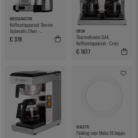
MOCCAMASTER
Koffiezetapparaat Thermo
Automatic Zilver -
CREM
Moccamaster
ThermoKinetic DA4,
€ 378
Koffiezetapparaat - Crem
€ 1617
BIALETTI
Pakking voor Moka 18 kopjes