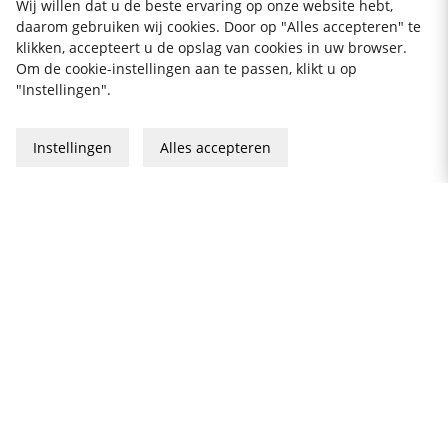
CREM
CREM
Wij willen dat u de beste ervaring op onze website hebt,
ThermoKinetic Thermos M,
ThermoKinetic Thermos A,
daarom gebruiken wij cookies. Door op "Alles accepteren" te
Koffiezetapparaat - Crem
Koffiezetapparaat - Crem
klikken, accepteert u de opslag van cookies in uw browser.
€ 625
€ 812
Om de cookie-instellingen aan te passen, klikt u op
"Instellingen".
Instellingen
Alles accepteren
1
2
Volgende
»
30 DAGEN VAN OPEN
GRATIS VERZENDING
DUIZENDEN PRODUCTEN
AANKOOP
klantenservice@thekitchenlab.nl