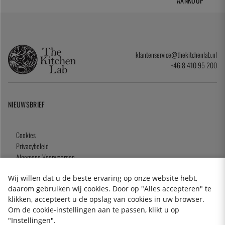
AANKOOP
klantenservice@thekitchenlab.nl
+46 8 410 95 200
NIEUWSBRIEF
Cookies
Privacybeleid
Algemene Voorwaarden
Cadeaukaart
Wij willen dat u de beste ervaring op onze website hebt,
daarom gebruiken wij cookies. Door op "Alles accepteren" te
klikken, accepteert u de opslag van cookies in uw browser.
Om de cookie-instellingen aan te passen, klikt u op
2026 KitchenLab AB
"Instellingen".