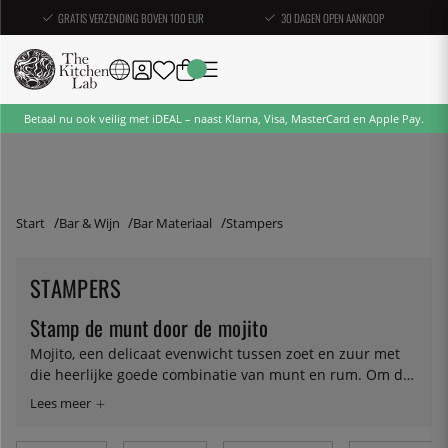
GRATIS VERZENDING BOVEN 100 EUR
30 DAGEN OPEN AANKOOP
Betaal nu ook veilig met iDEAL – naast Klarna, Visa, MasterCard en Apple Pay.
Start
Bar & Wijn
Bar Materiaal
Stampers
STAMPERS
Stamp de munt door de mojito
Mojito, een delicaat evenwicht tussen zoet en zuur met
die heerlijke goede combinatie van munt en rum. Om de
smaken uit de muntblaadjes en in de drank te krijgen,
moet je de blaadjes voorzichtig pureren in een beetje
vloeistof. Voor die taak is er natuurlijk een eenvoudige en