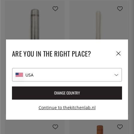
ARE YOU IN THE RIGHT PLACE?
BONZER
Modder - Bonzer
USA
€ 21
BONZER
Muddler, RVS - Bonzer
CHANGE COUNTRY
€ 62
Continue to thekitchenlab.nl