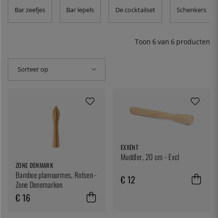
goed gemaakte oplossing: de stamper. Bij ons vind je
Bar zeefjes
Bar lepels
De cocktailset
Schenkers
muddlers van goede kwaliteit van diverse fabrikanten.
Voor andere doeleinden dan het maken van mojito's, kun
je het gebruiken om fruit en bessen te pletten of om de
Toon
6
van
6
producten
limoen in een caipirinha te pureren.
Sorteer op
EXXENT
Muddler, 20 cm - Excl
ZONE DENMARK
Bamboe plamuurmes, Rotsen -
€ 12
Zone Denemarken
€ 16