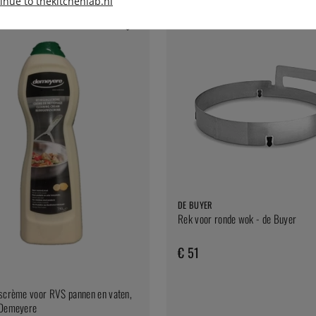
inue to thekitchenlab.nl
DE BUYER
Rek voor ronde wok - de Buyer
€ 51
scrème voor RVS pannen en vaten,
 Demeyere