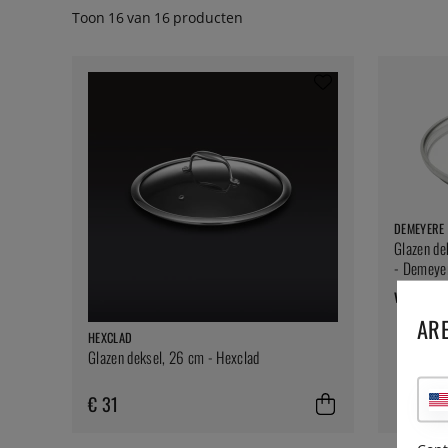
Toon
16
van
16
producten
DEMEYERE
Glazen de
- Demeye
vanaf €
ARE
HEXCLAD
Glazen deksel, 26 cm - Hexclad
€ 31