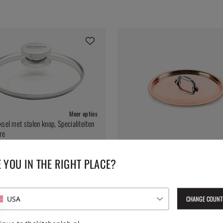
Meer opties
ksel met stalen knop, Specialiteiten
re
MAUVIEL
 24
Koperen dop, M'150s - Mauviel
 YOU IN THE RIGHT PLACE?
vanaf € 101
CHANGE COUNT
USA