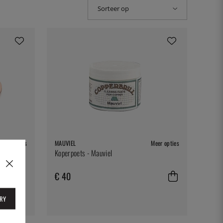
Sorteer op
Meer opties
MAUVIEL
Meer opties
Koperpoets - Mauviel
€ 40
RY