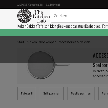
ALGEMENE VOORWAARDEN
CADEAUKAART
Koken
Bakken
Tafelschikking
Keukenapparatuur
Barbecues, For
Start
Koken
Koekenpan
Accessoires & deksels
ACCESS
Spatbor
In deze 
accessoi
Tafelgrill
Grill pannen
Paella pannen
Pan