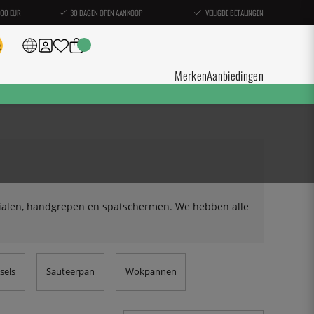
100 EUR
30 DAGEN OPEN AANKOOP
VEILIGDE BETALINGEN
Merken
Aanbiedingen
erialen, handgrepen en spatschermen. We hebben alle
sels
Sauteerpan
Wokpannen