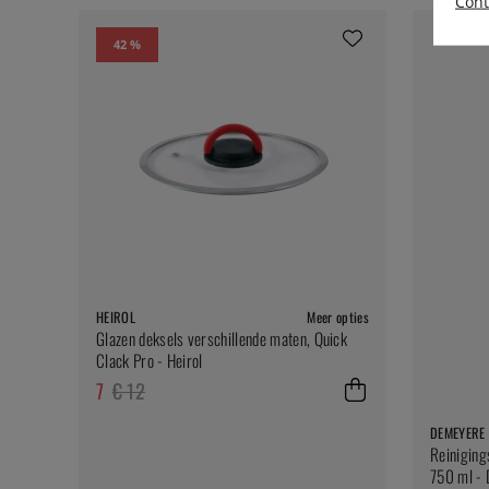
Cont
42 %
HEIROL
Meer opties
Glazen deksels verschillende maten, Quick
Clack Pro - Heirol
7
€ 12
DEMEYERE
Reiniging
750 ml -