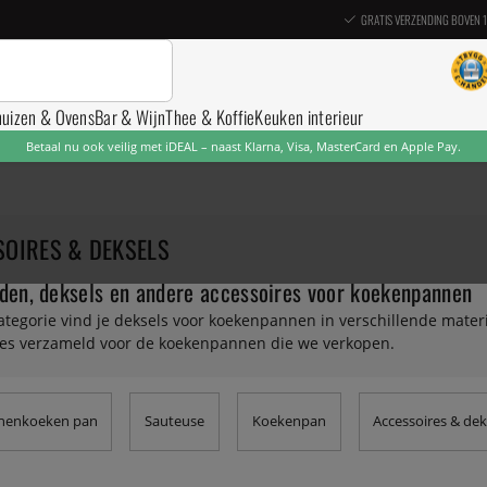
GRATIS VERZENDING BOVEN 
nuizen & Ovens
Bar & Wijn
Thee & Koffie
Keuken interieur
Betaal nu ook veilig met iDEAL – naast Klarna, Visa, MasterCard en Apple Pay.
OIRES & DEKSELS
den, deksels en andere accessoires voor koekenpannen
categorie vind je deksels voor koekenpannen in verschillende mat
res verzameld voor de koekenpannen die we verkopen.
nenkoeken pan
Sauteuse
Koekenpan
Accessoires & dek