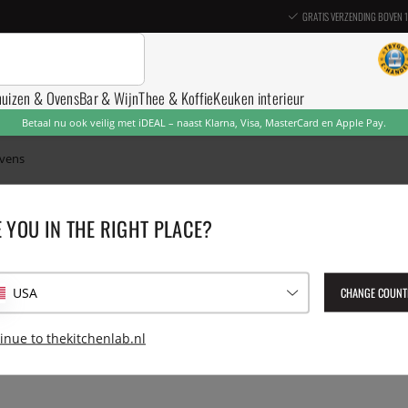
GRATIS VERZENDING BOVEN 
nuizen & Ovens
Bar & Wijn
Thee & Koffie
Keuken interieur
Betaal nu ook veilig met iDEAL – naast Klarna, Visa, MasterCard en Apple Pay.
vens
 YOU IN THE RIGHT PLACE?
Houtgestookte ovens
CHANGE COUNT
USA
inue to thekitchenlab.nl
Op de pagina ontbreken momenteel producten