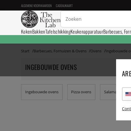
ALGEMENE VOORWAARDEN
CADEAUKAART
Koken
Bakken
Tafelschikking
Keukenapparatuur
Barbecues, For
Start
Barbecues, Fornuizen & Ovens
Ovens
Ingebouwde o
INGEBOUWDE OVENS
ARE
Ingebouwde ovens
Pizza ovens
Salamanders
Cont