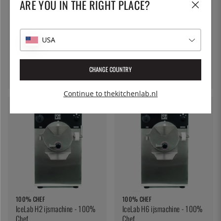
ARE YOU IN THE RIGHT PLACE?
USA
100% CHEF
100% CHEF
IceLab H10 ijsmachine -
IceLab H1 ijsmachine - 100%
100% Chef
Chef
CHANGE COUNTRY
€ 14960
€ 4048
Continue to thekitchenlab.nl
100% CHEF
100% CHEF
IceLab H2 ijsmachine - 100%
IceLab H6 ijsmachine - 100%
Chef
Chef