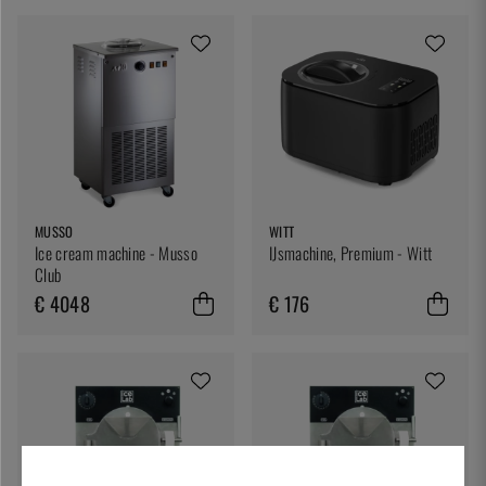
MUSSO
WITT
Ice cream machine - Musso
IJsmachine, Premium - Witt
Club
€ 4048
€ 176