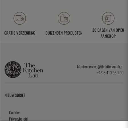
30 DAGEN VAN OPEN
GRATIS VERZENDING
DUIZENDEN PRODUCTEN
AANKOOP
klantenservice@thekitchenlab.nl
+46 8 410 95 200
NIEUWSBRIEF
Cookies
Privacybeleid
Algemene Voorwaarden