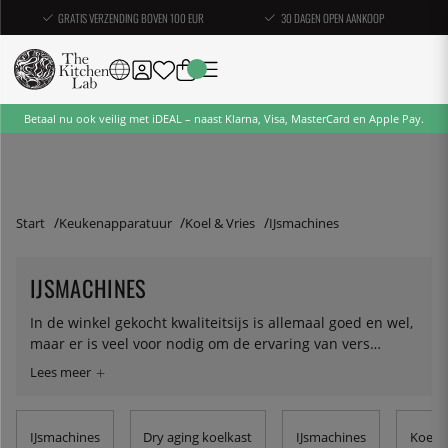
GRATIS VERZENDING BOVEN 100 EUR
30 DAGEN OPEN AANKOOP
Betaal nu ook veilig met iDEAL – naast Klarna, Visa, MasterCard en Apple Pay.
Start
Keukenapparatuur
Koel & Vries
IJsmachines
IJSMACHINES
In de winkel gekocht kwaliteitsijs is allemaal goed en wel,
maar er is veel voor nodig om de ervaring van vers
gemaakt ijs te overtreffen. Je kunt het krijgen door naar
luxe ijssalons te gaan, die zich op een paar plaatsen in
het land bevinden, of je kunt het thuis maken. De
voordelen van zelfgemaakt zijn duidelijk - je kunt het op
IJsmachines
Dry aging koelkast
IJsmachines
Koelka