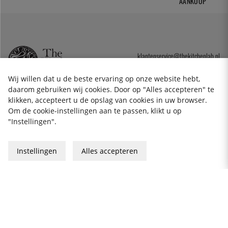
AANKOOP
klantenservice@thekitchenlab.nl
+46 8 410 95 200
Wij willen dat u de beste ervaring op onze website hebt,
daarom gebruiken wij cookies. Door op "Alles accepteren" te
klikken, accepteert u de opslag van cookies in uw browser.
NIEUWSBRIEF
Om de cookie-instellingen aan te passen, klikt u op
"Instellingen".
Cookies
Privacybeleid
Instellingen
Alles accepteren
Algemene Voorwaarden
Cadeaukaart
2026 KitchenLab AB