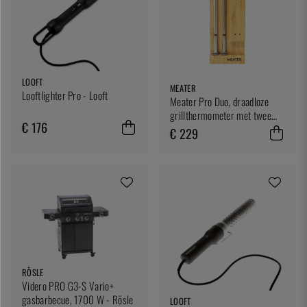
LOOFT
MEATER
Looftlighter Pro - Looft
Meater Pro Duo, draadloze
grillthermometer met twee
€ 176
sondes
€ 229
RÖSLE
Videro PRO G3-S Vario+
gasbarbecue, 1700 W - Rösle
LOOFT