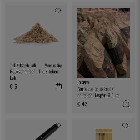
THE KITCHEN LAB
Meer opties
Rookschaafsel - The Kitchen
Lab
JOSPER
€ 6
Barbecue houtskool /
houtskool Josper, 9,5 kg
€ 43