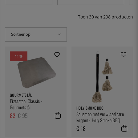
zijn verkrijgbaar met zowel gas als inductie. Als je droomt
van een houtgestookte pizzaoven van Santa, ben je hier
ook op de goede plek.
Toon
30
van
298
producten
Sorteer op
14 %
GOURMETSTÅL
Pizzastaal Classic -
Gourmetstål
HOLY SMOKE BBQ
Sausmop met verwisselbare
82
€ 95
koppen - Holy Smoke BBQ
€ 18