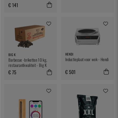
€ 141
HENDI
BIG K
Inductieplaat voor wok - Hendi
Barbecue -briketten 10 kg,
restaurantkwaliteit - Big K
€ 501
€ 75