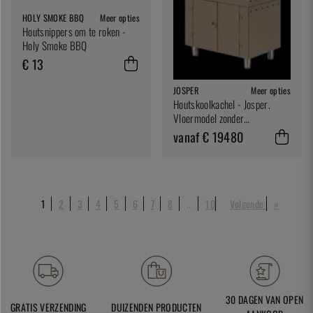
HOLY SMOKE BBQ
Meer opties
Houtsnippers om te roken -
Holy Smoke BBQ
€ 13
JOSPER
Meer opties
Houtskoolkachel - Josper.
Vloermodel zonder
warmhoudplaat
vanaf € 19480
1
2
3
4
5
6
7
8
..
10
Volgende
»
30 DAGEN VAN OPEN
GRATIS VERZENDING
DUIZENDEN PRODUCTEN