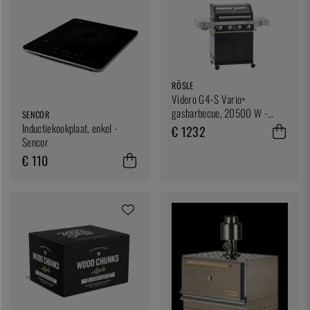
RÖSLE
Videro G4-S Vario+
gasbarbecue, 20500 W -
SENCOR
Rösle
Inductiekookplaat, enkel -
€ 1232
Sencor
€ 110