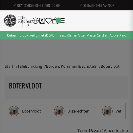
GRATIS VERZENDING BOVEN 100 EUR
30 DAGEN OPEN AANKOOP
Betaal nu ook veilig met iDEAL – naast Klarna, Visa, MasterCard en Apple Pay.
Start
Tafelschikking
Borden, Kommen & Schotels
Botervloot
BOTERVLOOT
Botervloot
Bijgerechten
Vet
Toon
16
van
16
producten