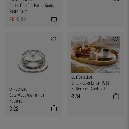
Butter Bell® + Butter Knife,
Sabre Paris
48
€ 53
BUTTER BELL®
Smörklocka junior, Petit
Butter Bell Crock, vit
LA ROCHÈRE
Botervloot Abeille - La
€ 34
Rochère
€ 22