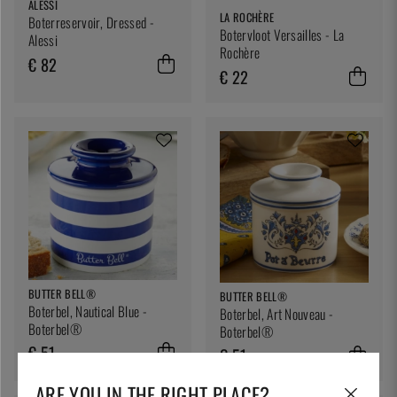
ALESSI
LA ROCHÈRE
Boterreservoir, Dressed -
Botervloot Versailles - La
Alessi
Rochère
€ 82
€ 22
BUTTER BELL®
BUTTER BELL®
Boterbel, Nautical Blue -
Boterbel, Art Nouveau -
Boterbel®
Boterbel®
€ 51
€ 51
ARE YOU IN THE RIGHT PLACE?