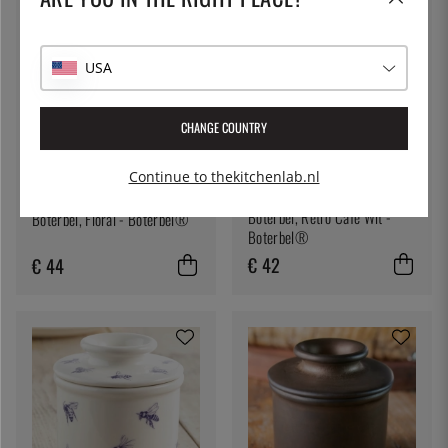
USA
CHANGE COUNTRY
Continue to thekitchenlab.nl
BUTTER BELL®
BUTTER BELL®
Boterbel, Retro Café Wit -
Boterbel, Floral - Boterbel®
Boterbel®
€ 42
€ 44