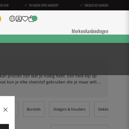
100 EUR
30 DAGEN OPEN AANKOOP
VEILIGDE BETALINGEN
Merken
Aanbiedingen
 kan precies zijn wat je nodig hebt. Een hele kip op
at kun je elke vloeistof gebruiken die je maar wilt.
choenen
Borstels
Steigers & houders
Dekking bescher