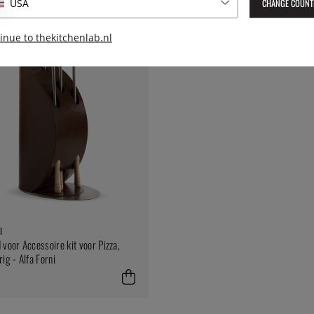
CHANGE COUNT
USA
inue to thekitchenlab.nl
I
 voor Accessoire kit voor Pizza,
ig - Alfa Forni