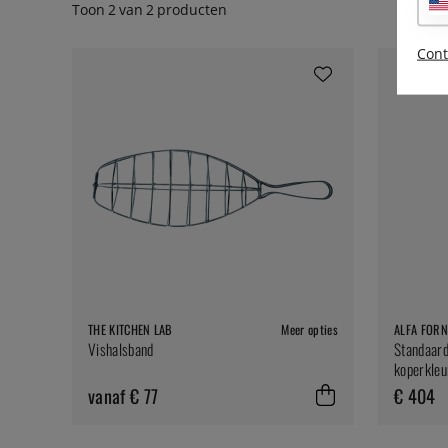
Toon
2
van
2
producten
Cont
THE KITCHEN LAB
Meer opties
ALFA FORN
Vishalsband
Standaard
koperkleur
vanaf € 77
€ 404