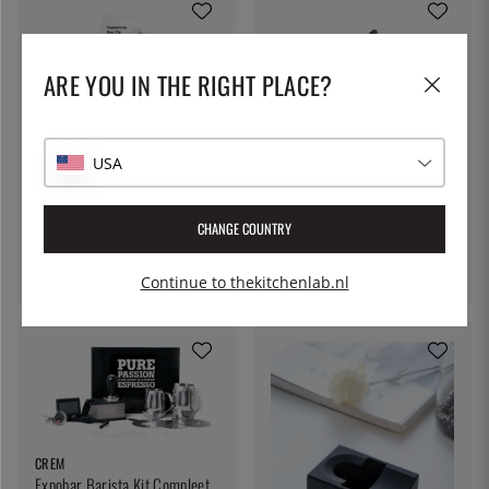
ARE YOU IN THE RIGHT PLACE?
ALFI
USA
Theefilter voor thermosfles,
Aroma - Alfi
TWIXIT
Paasclips voor koffiezakken,
€ 34
CHANGE COUNTRY
14cm, 3-pack - Twixit
€ 4
Continue to thekitchenlab.nl
CREM
Expobar Barista Kit Compleet