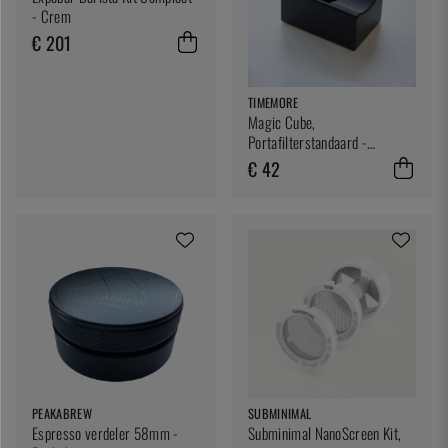
- Crem
€ 201
TIMEMORE
Magic Cube,
Portafilterstandaard -
Timemore
€ 42
PEAKABREW
SUBMINIMAL
Espresso verdeler 58mm -
Subminimal NanoScreen Kit,