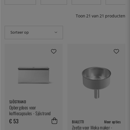
Toon
21
van
21
producten
Sorteer op
SJÖSTRAND
Opbergdoos voor
koffiecapsules - Sjöstrand
€ 53
BIALETTI
Meer opties
Zeefje voor Moka maker -