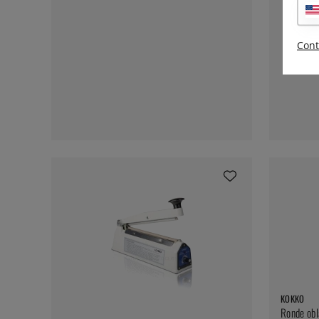
Cont
KOKKO
Ronde obl