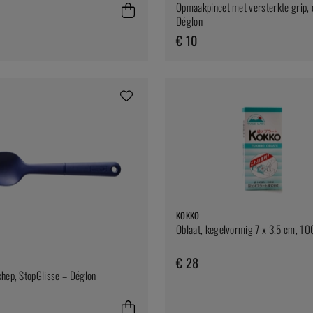
Opmaakpincet met versterkte grip, 
Déglon
€ 10
KOKKO
Oblaat, kegelvormig 7 x 3,5 cm, 10
€ 28
hep, StopGlisse – Déglon