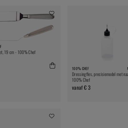
F
et, 19 cm - 100% Chef
100% CHEF
Dressingfles, precisiemodel met naa
100% Chef
vanaf € 3