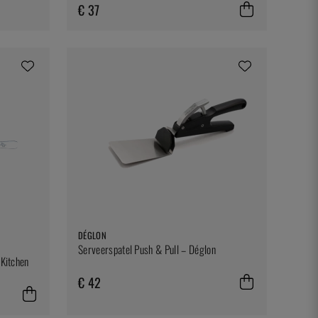
€ 37
DÉGLON
Serveerspatel Push & Pull – Déglon
 Kitchen
€ 42