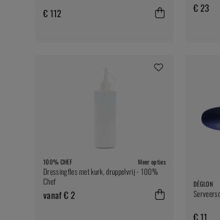
€ 23
€ 112
100% CHEF
Meer opties
Dressingfles met kurk, druppelvrij - 100%
Chef
DÉGLON
vanaf € 2
Serveersc
€ 11