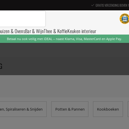
GRATIS VERZENDING BOVEN 
nuizen & Ovens
Bar & Wijn
Thee & Koffie
Keuken interieur
Betaal nu ook veilig met iDEAL – naast Klarna, Visa, MasterCard en Apple Pay.
G
n, Spiraliseren & Snijden
Potten & Pannen
Kookboeken