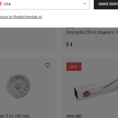
CHANGE COUNT
USA
inue to thekitchenlab.nl
HENDI
Dressingfles 230 ml, druppelvrij - 
€ 4
25 %
aat, 9 cm, 100 stuks
100% CHEF