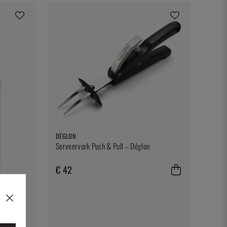
DÉGLON
Serveervork Push & Pull – Déglon
€ 42