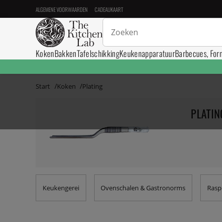
ALGEMENE VOORWAARDEN
CADEAUKAART
Koken
Bakken
Tafelschikking
Keukenapparatuur
Barbecues, For
Start
Koken
Plating
PLATIN
Keukengerei
Ovenschalen & Gastronorms
Raspe