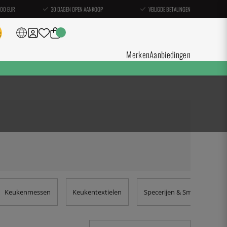
100 EUR
30 DAGEN OPEN AANKOOP
VEILIGDE BETALINGEN
Merken
Aanbiedingen
Keukenmessen
Keukentextielen
Specerijen & Smaakstoffen