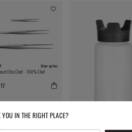
F
Meer opties
ncet Elite Chef - 100% Chef
 17
 YOU IN THE RIGHT PLACE?