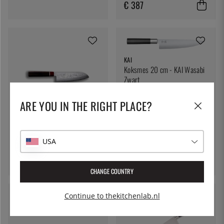
€ 387
KAI
Koksmes 20 cm - KAI Wasabi
Zwart
€ 84
ARE YOU IN THE RIGHT PLACE?
SUNCRAFT
Santoku, 16,5 cm - Suncraft
USA
Octa
€ 193
CHANGE COUNTRY
Continue to thekitchenlab.nl