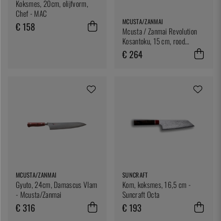
Koksmes, 20cm, olijfvorm,
Chef - MAC
MCUSTA/ZANMAI
€ 158
Mcusta / Zanmai Revolution
Kosantoku, 15 cm, rood
handvat
€ 264
MCUSTA/ZANMAI
SUNCRAFT
Gyuto, 24cm, Damascus Vlam
Kom, koksmes, 16,5 cm -
- Mcusta/Zanmai
Suncraft Octa
€ 316
€ 193