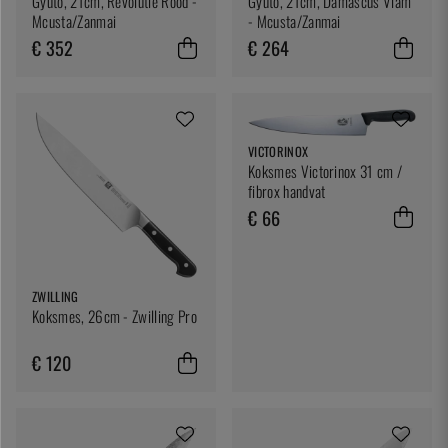
Gyuto, 21cm, Revolutie Rood -
Gyuto, 21cm, Damascus Vlam
Mcusta/Zanmai
- Mcusta/Zanmai
€ 352
€ 264
VICTORINOX
Koksmes Victorinox 31 cm /
fibrox handvat
€ 66
ZWILLING
Koksmes, 26cm - Zwilling Pro
€ 120