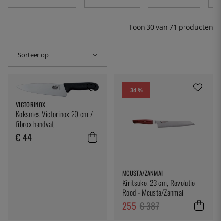
messen guyoto genoemd.
Toon
30
van
71
producten
Sorteer op
34 %
VICTORINOX
Koksmes Victorinox 20 cm /
fibrox handvat
€ 44
MCUSTA/ZANMAI
Kiritsuke, 23 cm, Revolutie
Rood - Mcusta/Zanmai
255
€ 387