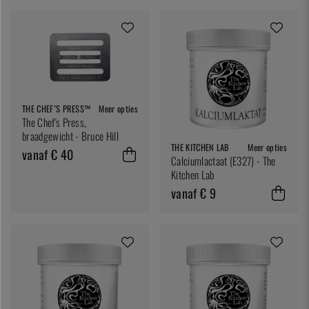
THE CHEF’S PRESS™
Meer opties
The Chef's Press,
braadgewicht - Bruce Hill
THE KITCHEN LAB
Meer opties
vanaf € 40
Calciumlactaat (E327) - The
Kitchen Lab
vanaf € 9