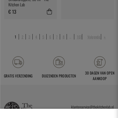
Kitchen Lab
€ 13
1
2
3
4
5
6
7
8
..
107
Volgende
»
30 DAGEN VAN OPEN
GRATIS VERZENDING
DUIZENDEN PRODUCTEN
AANKOOP
klantenservice@thekitchenlab.nl
+46 8 410 95 200