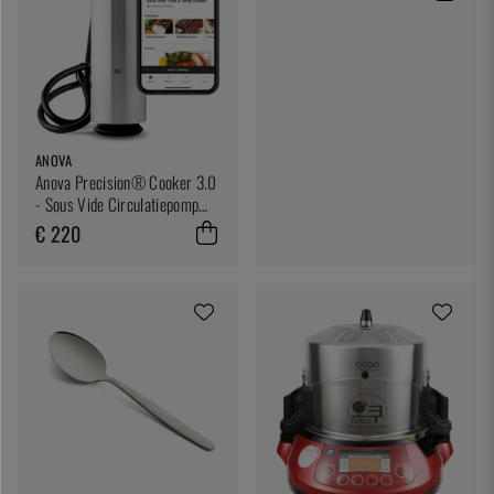
ANOVA
Anova Precision® Cooker 3.0
- Sous Vide Circulatiepomp
met Wi-Fi
€ 220