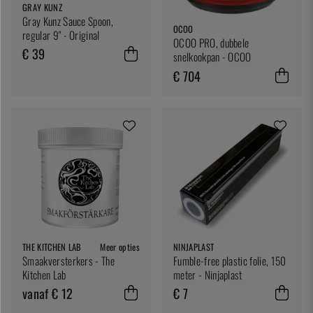
GRAY KUNZ
Gray Kunz Sauce Spoon,
OCOO
regular 9" - Original
OCOO PRO, dubbele
€ 39
snelkookpan - OCOO
€ 704
THE KITCHEN LAB
Meer opties
NINJAPLAST
Smaakversterkers - The
Fumble-free plastic folie, 150
Kitchen Lab
meter - Ninjaplast
vanaf € 12
€ 7