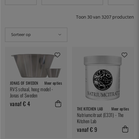
tot zeefjes en sous vide. Uit alle hoeken van de wereld
hebben we alle geweldige keukengereedschappen
verzameld die we konden bemachtigen, onze planken
Toon
30
van
3207
producten
gevuld met moleculaire ingrediënten en een groot aantal
kookboeken in onze planken geplaatst. Veel van wat je
zoekt, vind je hier.
Sorteer op
JONAS OF SWEDEN
Meer opties
RVS schaal, hoog model -
Jonas of Sweden
vanaf € 4
THE KITCHEN LAB
Meer opties
Natriumcitraat (E331) - The
Kitchen Lab
vanaf € 9