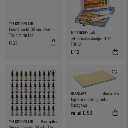
THE KITCHEN LAB
Pincet, recht, 30 cm, zwart -
THE KITCHEN LAB
The Kitchen Lab
pH-indicatorstaafjes 0-14,
€ 21
100 st.
€ 13
HASEGAWA
Meer opties
Japanse sushisnijplank -
Hasegawa
vanaf € 96
THE KITCHEN LAB
Meer opties
Smaakdruppels, 30 ml - The