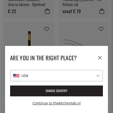
diverse kleuren - Bjørklund
Kitchen Lab
€ 22
vanaf € 19
ARE YOU IN THE RIGHT PLACE?
COMBUSTION INC
DE BUYER
Meer opties
USA
Draadloze thermometer met
Pincet met hoek - deBuyer
wifi-booster - Combustion
€ 220
vanaf € 10
CHANGE COUNTRY
Continue to thekitchenlab.nl