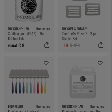
THE KITCHEN LAB
Meer opties
THE CHEF’S PRESS™
Xanthaangom (E415) - The
The Chef's Press™ - 3 pc.
Kitchen Lab
Starter Set
vanaf € 9
119
€ 128
BJØRKLUND
Meer opties
THE KITCHEN LAB
Meer opties
Kaasschaaf, standaard,
Plantaardige glycerine - The