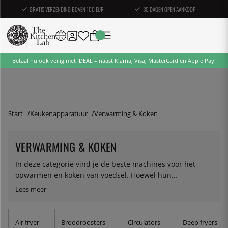
GRATIS VERZENDING BOVEN 100 EUR
30 DAGEN OPEN AANKOOP
Betaal nu ook veilig met iDEAL – naast Klarna, Visa, MasterCard en Apple Pay.
Start
Keukenapparatuur
Verwarming & Koken
VERWARMING & KOKEN
In deze categorie vind je de beste machines voor het
opwarmen en koken van voedsel. Hoewel hun
toepassingen sterk verschillen, zijn ze verenigd door de
simpele taak om iets te verwarmen. Maar om een
waterbad op een precieze temperatuur te houden, is
vaardige techniek vereist, net als het krijgen van een
Air fryer
Broodroosters
Circulators
Deep fryers