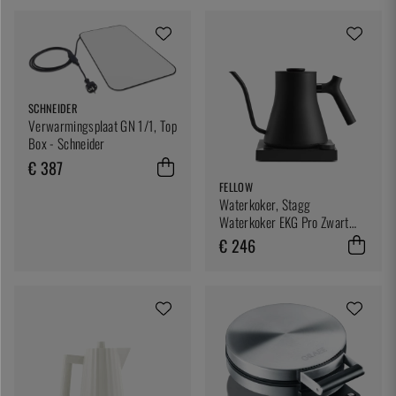
SCHNEIDER
Verwarmingsplaat GN 1/1, Top
Box - Schneider
€ 387
FELLOW
Waterkoker, Stagg
Waterkoker EKG Pro Zwart
0.9L - Collega
€ 246