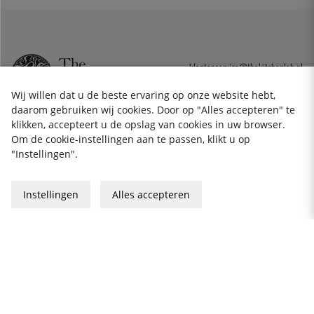
klantenservice@thekitchenlab.nl
+46 8 410 95 200
Wij willen dat u de beste ervaring op onze website hebt,
daarom gebruiken wij cookies. Door op "Alles accepteren" te
klikken, accepteert u de opslag van cookies in uw browser.
NIEUWSBRIEF
Om de cookie-instellingen aan te passen, klikt u op
"Instellingen".
Cookies
Privacybeleid
Instellingen
Alles accepteren
Algemene Voorwaarden
Cadeaukaart
2026 KitchenLab AB