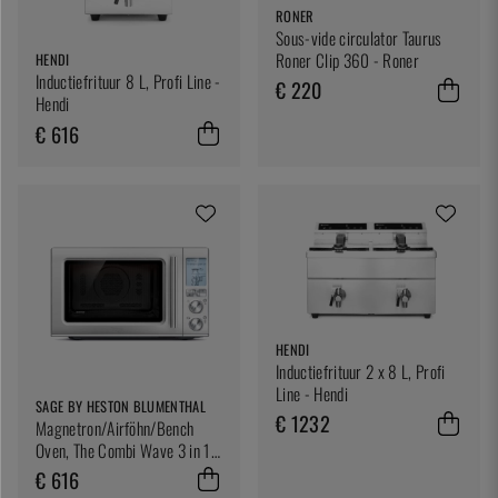
RONER
Sous-vide circulator Taurus
Roner Clip 360 - Roner
HENDI
Inductiefrituur 8 L, Profi Line -
€ 220
Hendi
€ 616
HENDI
Inductiefrituur 2 x 8 L, Profi
Line - Hendi
SAGE BY HESTON BLUMENTHAL
€ 1232
Magnetron/Airföhn/Bench
Oven, The Combi Wave 3 in 1 -
Sage
€ 616