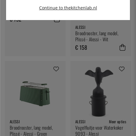
Bandtoaster, dubbel - Hendi
Continue to thekitchenlab.nl
€ 792
ALESSI
Broodrooster, lang model,
Plissé - Alessi - Wit
€ 158
ALESSI
ALESSI
Meer opties
Broodrooster, lang model,
Vogelfluitje voor Waterkoker
Plissé - Alessi - Groen
9093 - Alessi