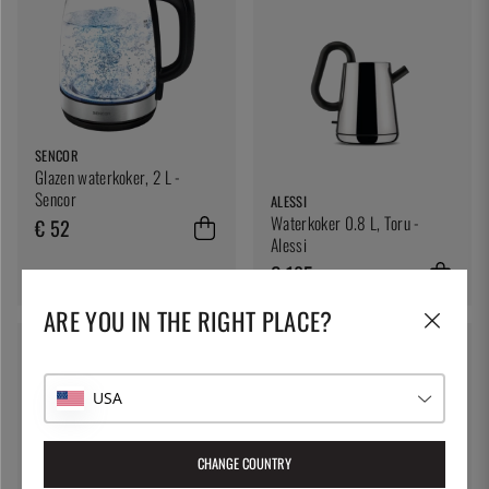
SENCOR
Glazen waterkoker, 2 L -
Sencor
ALESSI
Waterkoker 0.8 L, Toru -
€ 52
Alessi
€ 185
ARE YOU IN THE RIGHT PLACE?
USA
CHANGE COUNTRY
HENDI