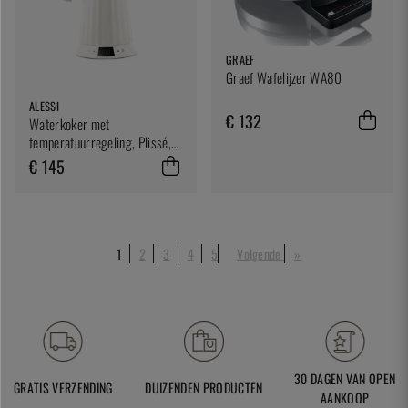
GRAEF
Graef Wafelijzer WA80
ALESSI
€ 132
Waterkoker met
temperatuurregeling, Plissé,
Wit - Alessi
€ 145
1
2
3
4
5
Volgende
»
30 DAGEN VAN OPEN
GRATIS VERZENDING
DUIZENDEN PRODUCTEN
AANKOOP