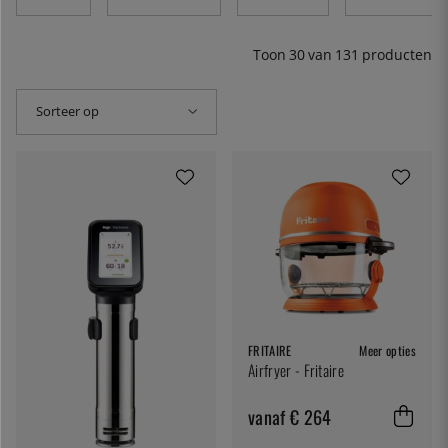
rijstkoker om perfecte rijst te koken. Hier hebben we ook
wafelijzers, broodroosters en magnetrons - een gegeven
in elke Nederlandse keuken!
Toon
30
van
131
producten
Sorteer op
FRITAIRE
Meer opties
Airfryer - Fritaire
vanaf € 264