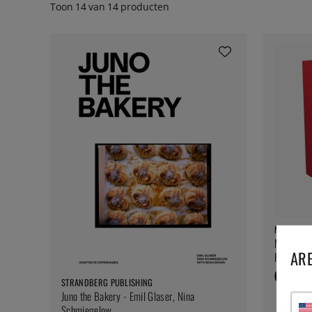
Toon
14
van
14
producten
MODERNIST
Modernist
ARE
Francisc
€ 420
STRANDBERG PUBLISHING
Juno the Bakery - Emil Glaser, Nina
Schmiegelow