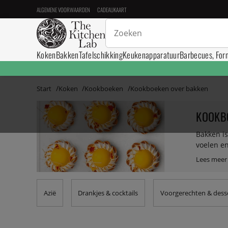
ALGEMENE VOORWAARDEN
CADEAUKAART
Koken
Bakken
Tafelschikking
Keukenapparatuur
Barbecues, For
Start
Koken
Kookboeken
Kookboeken over bakken
KOOKB
Bakken is
voelen en
tot eind.
je de ko
vindt er
broodjes
Azië
Drankjes & cocktails
Voorgerechten & dess