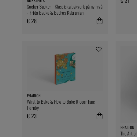
€ 31
NORSTEDTS
Socker Sucker - Klassiska bakverk på ny nivå
- Frida Bäcke & Bedros Kabranian
€ 28
PHAIDON
What to Bake & How to Bake It door Jane
Hornby
€ 23
PHAIDON
The Art o