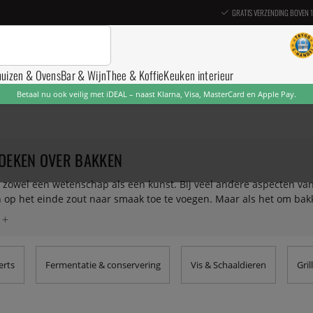
GRATIS VERZENDING BOVEN 
nuizen & Ovens
Bar & Wijn
Thee & Koffie
Keuken interieur
Betaal nu ook veilig met iDEAL – naast Klarna, Visa, MasterCard en Apple Pay.
OEKEN OVER BAKKEN
 zowel een wetenschap als een kunst. Bij veel andere aspecten va
 op het einde zout naar smaak toe te voegen. Maar als het om bakk
 Bij het bakken met iets dat gist, moeten tijd en kamertemperatuur
okboeken over bakken die we hebben verzameld en waarvan we denke
 het meesterwerk Modernist Bread van Nathan Myhrvold, een heerli
 en gebak.
erts
Fermentatie & conservering
Vis & Schaaldieren
Gri