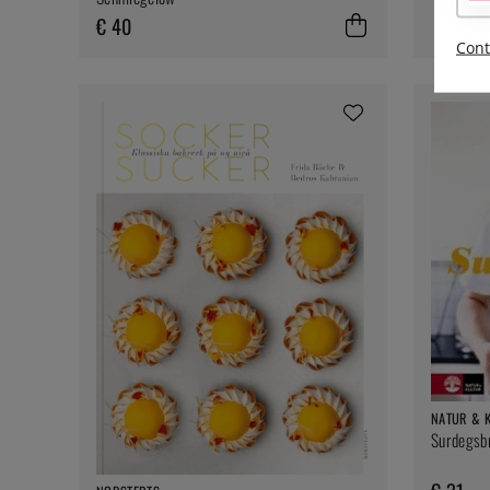
€ 40
Cont
NATUR & 
Surdegsbr