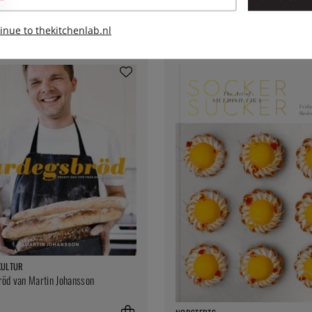
inue to thekitchenlab.nl
KULTUR
öd van Martin Johansson