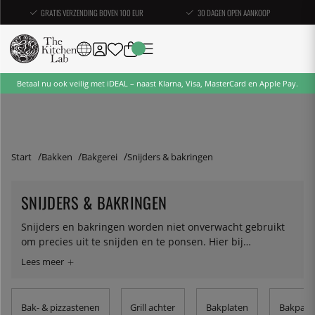
GRATIS VERZENDING BOVEN 100 EUR
30 DAGEN OPEN AANKOOP
Betaal nu ook veilig met iDEAL – naast Klarna, Visa, MasterCard en Apple Pay.
Start
Bakken
Bakgerei
Snijders & bakringen
SNIJDERS & BAKRINGEN
Snijders en bakringen worden niet onverwacht gebruikt
om precies uit te snijden en te ponsen. Hier bij
KitchenLab vind je ze in verschillende maten en vormen.
Bak- & pizzastenen
Grill achter
Bakplaten
Bakpapi