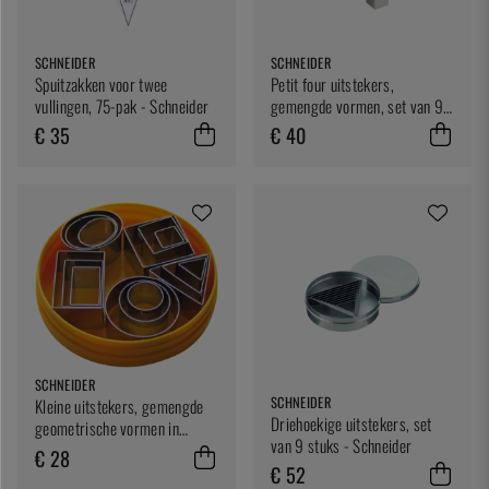
SCHNEIDER
SCHNEIDER
Spuitzakken voor twee
Petit four uitstekers,
vullingen, 75-pak - Schneider
gemengde vormen, set van 9
stuks - Schneider
€ 35
€ 40
SCHNEIDER
SCHNEIDER
Kleine uitstekers, gemengde
Driehoekige uitstekers, set
geometrische vormen in
van 9 stuks - Schneider
meerdere maten, set van 15
€ 28
€ 52
stuks - Schneider