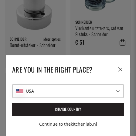
SCHNEIDER
Vierkante uitstekers, set van
9 stuks - Schneider
SCHNEIDER
Meer opties
€ 51
Donut-uitsteker - Schneider
vanaf € 11
ARE YOU IN THE RIGHT PLACE?
USA
CHANGE COUNTRY
SCHNEIDER
Continue to thekitchenlab.nl
Kleine uitstekers, gemengde
SCHNEIDER
bloemenvormen, set van 20