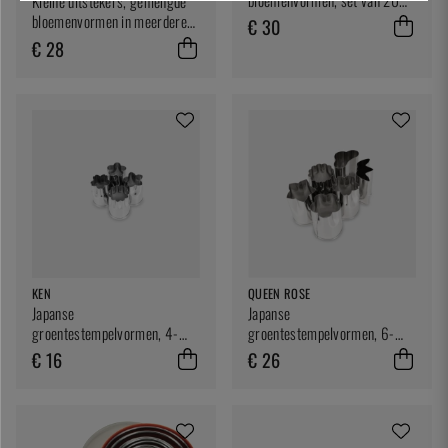
Kleine uitstekers, gemengde
stuks - Schneider
bloemenvormen in meerdere
€ 30
maten, set van 15 stuks -
€ 28
Schneider
KEN
QUEEN ROSE
Japanse
Japanse
groentestempelvormen, 4-
groentestempelvormen, 6-
pack, klein - Ken
pack, groot - Queen Rose
€ 16
€ 26