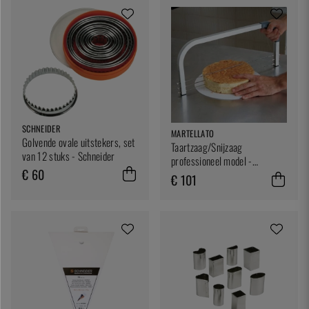
SCHNEIDER
MARTELLATO
Golvende ovale uitstekers, set
Taartzaag/Snijzaag
van 12 stuks - Schneider
professioneel model -
€ 60
Martellato
€ 101