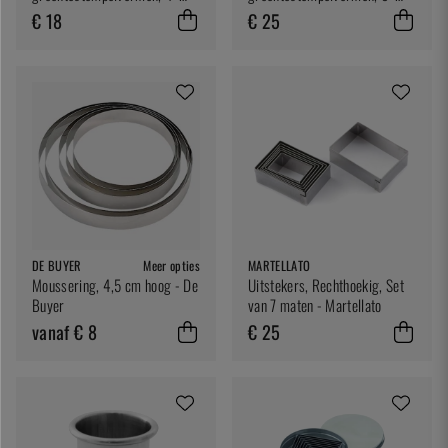
pack, groot - Ken
pack, klein - Queen Rose
€ 18
€ 25
DE BUYER
Meer opties
MARTELLATO
Moussering, 4,5 cm hoog - De
Uitstekers, Rechthoekig, Set
Buyer
van 7 maten - Martellato
vanaf € 8
€ 25