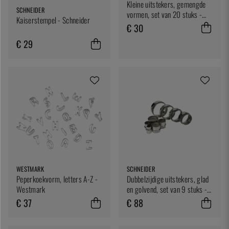
Kleine uitstekers, gemengde
SCHNEIDER
vormen, set van 20 stuks -
Kaiserstempel - Schneider
Schneider
€ 30
€ 29
WESTMARK
SCHNEIDER
Peperkoekvorm, letters A-Z -
Dubbelzijdige uitstekers, glad
Westmark
en golvend, set van 9 stuks -
Schneider
€ 37
€ 88