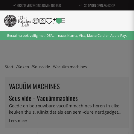
GRATIS VERZENDING BOVEN 100 EUR
30 DAGEN OPEN AANKOOP
Betaal nu ook veilig met iDEAL – naast Klarna, Visa, MasterCard en Apple Pay.
Start
Koken
Sous vide
Vacuüm machines
VACUÜM MACHINES
Sous vide - Vacuümmachines
Goede en betrouwbare vacuümmachines horen in elke
keuken thuis. Klinkt dat als een semi-dure nerdgadget
voor jou? Wij denken het tegenovergestelde. Door het
voedsel of de grondstoffen te vacumeren gaan ze langer
mee, waardoor ook minder afval ontstaat. Op het gevaar