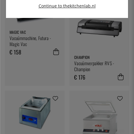
Continue to thekitchenlab.nl
MAGIC VAC
Vacuümmachine, Futura -
Magic Vac
€ 158
CHAMPION
Vacuümverpakker RVS -
Champion
€ 176