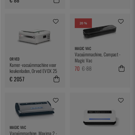
20 %
MAGIC VAC
Vacuümmachine, Compact -
ORVED
Magic Vac
Kamer-vacuümmachine voor
70
€ 88
keukenladen, Orved EVOX 25
€ 2057
MAGIC VAC
Vacuümmachine, Maxima 2 -