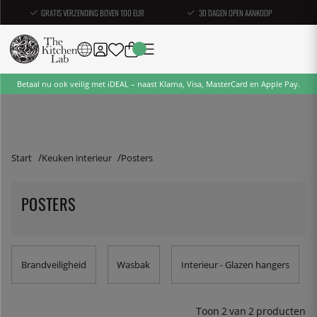
GRATIS VERZENDING BOVEN 100 EUR
30 DAGEN OPEN AANKOOP
Betaal nu ook veilig met iDEAL – naast Klarna, Visa, MasterCard en Apple Pay.
Start
Keuken interieur
Posters
POSTERS
Brandveiligheid
Wasbak
Interieur - Glazen hangers
Toon
2
van
2
producten