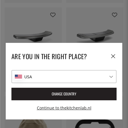
ARE YOU IN THE RIGHT PLACE?
GOZNEY
GOZNEY
Frontplank, Arc - Gozney
Frontplank, Tread - Gozney
USA
€ 141
€ 132
CHANGE COUNTRY
Continue to thekitchenlab.nl