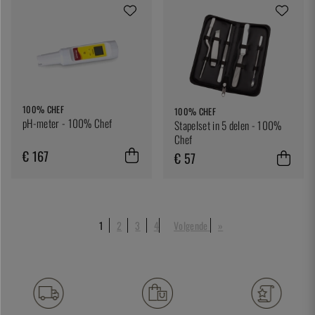
100% CHEF
100% CHEF
pH-meter - 100% Chef
Stapelset in 5 delen - 100%
Chef
€ 167
€ 57
1
2
3
4
Volgende
»