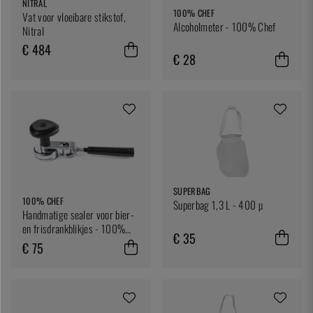
NITRAL
100% CHEF
Vat voor vloeibare stikstof,
Alcoholmeter - 100% Chef
Nitral
€ 484
€ 28
SUPERBAG
100% CHEF
Superbag 1,3 L - 400 µ
Handmatige sealer voor bier-
en frisdrankblikjes - 100%
€ 35
Chef
€ 75