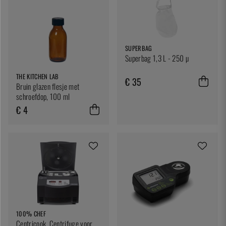
SUPERBAG
Superbag 1,3 L - 250 µ
THE KITCHEN LAB
€ 35
Bruin glazen flesje met
schroefdop, 100 ml
€ 4
100% CHEF
Centricook, Centrifuge voor