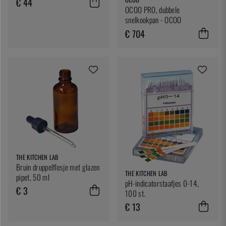
€ 44
OCOO PRO, dubbele
snelkookpan - OCOO
€ 704
THE KITCHEN LAB
Bruin druppelflesje met glazen
THE KITCHEN LAB
pipet, 50 ml
pH-indicatorstaafjes 0-14,
€ 3
100 st.
€ 13