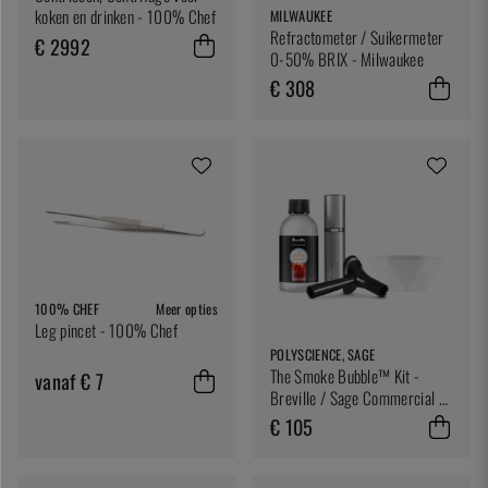
koken en drinken - 100% Chef
MILWAUKEE
Refractometer / Suikermeter
€ 2992
0-50% BRIX - Milwaukee
€ 308
100% CHEF
Meer opties
Leg pincet - 100% Chef
POLYSCIENCE, SAGE
The Smoke Bubble™ Kit -
vanaf € 7
Breville / Sage Commercial /
Polyscience
€ 105