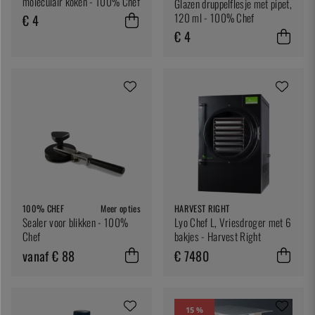
moleculair koken - 100% Chef
Glazen druppelflesje met pipet,
120 ml - 100% Chef
€ 4
€ 4
100% CHEF
Meer opties
HARVEST RIGHT
Sealer voor blikken - 100%
Lyo Chef L, Vriesdroger met 6
Chef
bakjes - Harvest Right
vanaf € 88
€ 7480
15 %