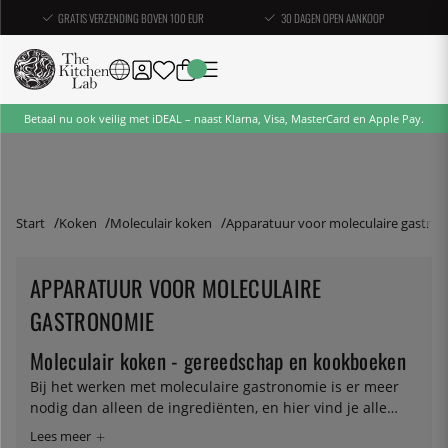
GRATIS VERZENDING BOVEN 100 EUR
30 DAGEN OPEN AANKOOP
Betaal nu ook veilig met iDEAL – naast Klarna, Visa, MasterCard en Apple Pay.
Start
Koken
Moleculair koken
Apparatuur voor moleculaire gastro
APPARATUUR VOOR MOLECULAIRE
GASTRONOMIE
Moleculair koken - gereedschap en kookboeken
Bij het werken met moleculaire gastronomie is er meer
nodig dan alleen de ingrediënten, en hier vind je alle
tools en apparatuur die je nodig hebt. Als je bollen wilt