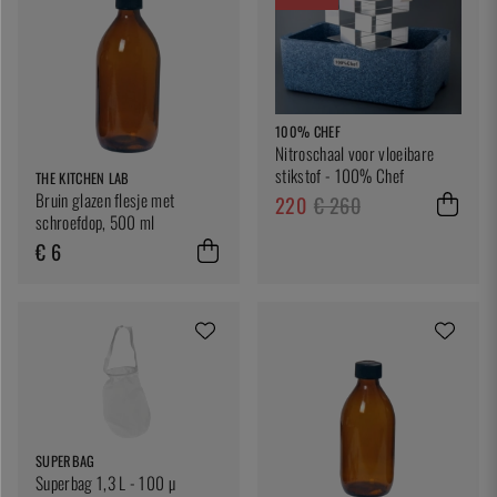
100% CHEF
Nitroschaal voor vloeibare
stikstof - 100% Chef
THE KITCHEN LAB
Bruin glazen flesje met
220
€ 260
schroefdop, 500 ml
€ 6
SUPERBAG
Superbag 1,3 L - 100 µ