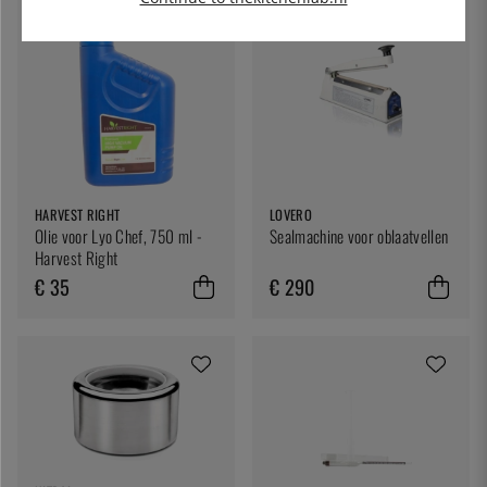
HARVEST RIGHT
LOVERO
Olie voor Lyo Chef, 750 ml -
Sealmachine voor oblaatvellen
Harvest Right
€ 35
€ 290