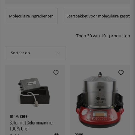
maken, heb je een geperforeerde lepel nodig, pipetten
zijn goed voor het doseren van de kleine hoeveelheden
die nodig zijn en natuurlijk zijn de e-pistons niet slecht
Moleculaire ingrediënten
Startpakket voor moleculaire gastro
om toe te voegen aan het laboratoriumgevoel.
Recepten
en andere tips en trucs voor moleculair koken vind je in
onze
moleculaire kookboeken
!
Toon
30
van
101
producten
Sorteer op
100% CHEF
Schuimkit Schuimmachine -
100% Chef
OCOO