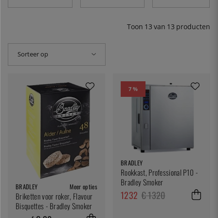
roken (80 tot 120 °C) en koud roken (15 tot 30 °C). Heet
roken is een kookmethode en heeft slechts een zwak
conserverend effect. Koud roken daarentegen is een
Toon
13
van
13
producten
conserveringsmethode. Hier vind je onze selectie
hoogwaardige rookkasten.
Sorteer op
7 %
BRADLEY
Rookkast, Professional P10 -
Bradley Smoker
BRADLEY
Meer opties
1232
€ 1320
Briketten voor roker, Flavour
Bisquettes - Bradley Smoker