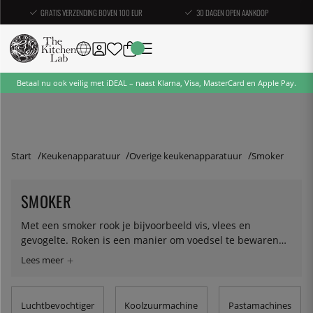
GRATIS VERZENDING BOVEN 100 EUR
30 DAGEN OPEN AANKOOP
Betaal nu ook veilig met iDEAL – naast Klarna, Visa, MasterCard en Apple Pay.
Start
Keukenapparatuur
Overige keukenapparatuur
Smoker
SMOKER
Met een smoker rook je bijvoorbeeld vis, vlees en
gevogelte. Roken is een manier om voedsel te bewaren
en op smaak te brengen. Het is een van de oudste
conserveringsmethoden, meestal gebruikt voor vette vis,
ham en worst. Er zijn ook gerookte kazen, kruiden, thee
en meer. Er wordt onderscheid gemaakt tussen warm
Luchtbevochtiger
Koolzuurmachine
Pastamachines