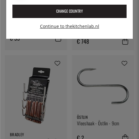
CHANGE COUNTRY
BRADLEY
BRADLEY
Vloerkleden - Bradley Smoker
Digitale roker, 6 bakjes -
Continue to thekitchenlab.nl
Bradley Smoker
€ 35
€ 748
ÖSTLIN
Vleeshaak - Östlin - 9cm
BRADLEY
€ 2