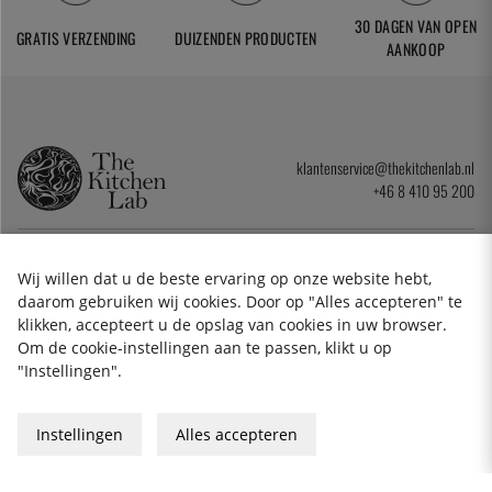
30 DAGEN VAN OPEN
GRATIS VERZENDING
DUIZENDEN PRODUCTEN
AANKOOP
klantenservice@thekitchenlab.nl
+46 8 410 95 200
NIEUWSBRIEF
Wij willen dat u de beste ervaring op onze website hebt,
daarom gebruiken wij cookies. Door op "Alles accepteren" te
klikken, accepteert u de opslag van cookies in uw browser.
Cookies
Om de cookie-instellingen aan te passen, klikt u op
Privacybeleid
"Instellingen".
Algemene Voorwaarden
Cadeaukaart
Instellingen
Alles accepteren