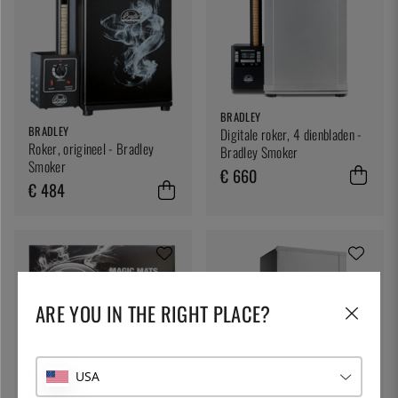
BRADLEY
BRADLEY
Digitale roker, 4 dienbladen -
Roker, origineel - Bradley
Bradley Smoker
Smoker
€ 660
€ 484
ARE YOU IN THE RIGHT PLACE?
USA