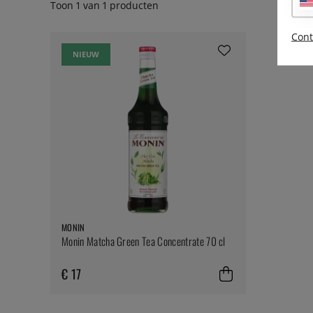
Toon
1
van
1
producten
Cont
NIEUW
MONIN
Monin Matcha Green Tea Concentrate 70 cl
€ 17