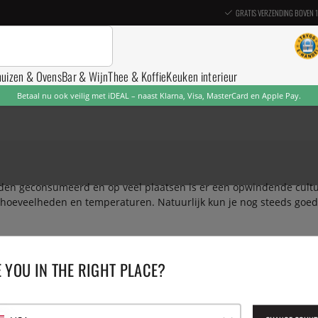
GRATIS VERZENDING BOVEN 
nuizen & Ovens
Bar & Wijn
Thee & Koffie
Keuken interieur
Betaal nu ook veilig met iDEAL – naast Klarna, Visa, MasterCard en Apple Pay.
den geconsumeerd en op veel plaatsen is er een opwindende cult
le hoeveelheden en temperaturen. Natuurlijk kun je nog steeds goede
 YOU IN THE RIGHT PLACE?
terkokers
Theekopjes
Theezeefje
Overige accessoires