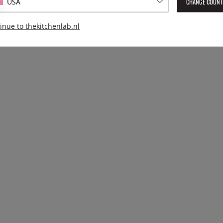
CHANGE COUNT
USA
inue to thekitchenlab.nl