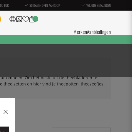
100 EUR
30 DAGEN OPEN AANKOOP
VEILIGDE BETALINGEN
Merken
Aanbiedingen
uur omheen. Om het beste uit de theebladeren te
 thee zetten en hier vind je theepotten, theezeefjes,