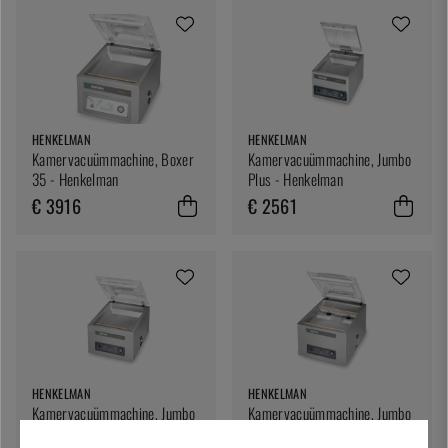
HENKELMAN
HENKELMAN
Kamervacuümmachine, Boxer
Kamervacuümmachine, Jumbo
35 - Henkelman
Plus - Henkelman
€ 3916
€ 2561
HENKELMAN
HENKELMAN
Kamervacuümmachine, Jumbo
Kamervacuümmachine, Jumbo
35 - Henkelman
42XL - Henkelman