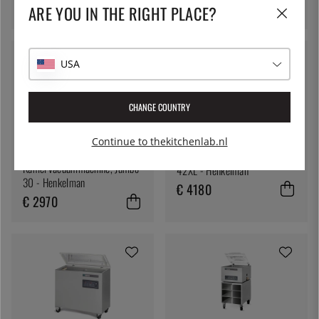
€ 3432
€ 4290
ARE YOU IN THE RIGHT PLACE?
USA
CHANGE COUNTRY
Continue to thekitchenlab.nl
HENKELMAN
HENKELMAN
Kamervacuümmachine, Boxer
Kamervacuümmachine, Jumbo
42XL - Henkelman
30 - Henkelman
€ 4180
€ 2970