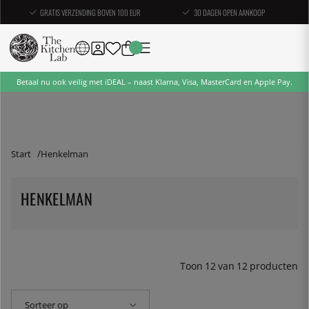
GRATIS VERZENDING BOVEN 100 EUR
30 DAGEN OPEN AANKOOP
Betaal nu ook veilig met iDEAL – naast Klarna, Visa, MasterCard en Apple Pay.
Start
Henkelman
HENKELMAN
Toon
12
van
12
producten
Sorteer op