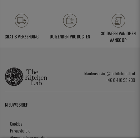
30 DAGEN VAN OPEN
GRATIS VERZENDING
DUIZENDEN PRODUCTEN
AANKOOP
klantenservice@thekitchenlab.nl
+46 8 410 95 200
NIEUWSBRIEF
Cookies
Privacybeleid
Algemene Voorwaarden