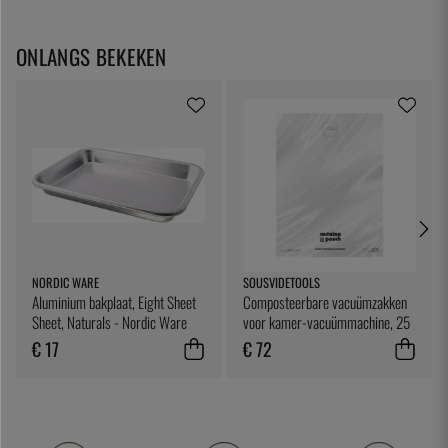
ONLANGS BEKEKEN
NORDIC WARE
SOUSVIDETOOLS
Aluminium bakplaat, Eight Sheet
Composteerbare vacuümzakken
Sheet, Naturals - Nordic Ware
voor kamer-vacuümmachine, 25
x 25 cm, 200 stuks -
€ 17
€ 72
SousVideTools