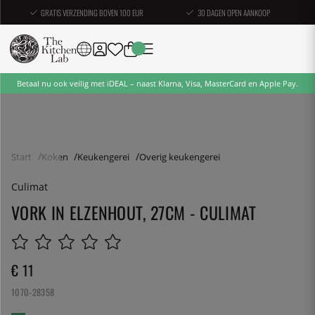
GRATIS VERZENDING BOVEN 100 EUR
30 DAGEN OPEN AANKOOP
Betaal nu ook veilig met iDEAL – naast Klarna, Visa, MasterCard en Apple Pay.
Start
Koken
Keukengerei
Overig keukengerei
Culimat
VORK IN ELZENHOUT, 27CM - CULIMAT
€ 11
1070-28358