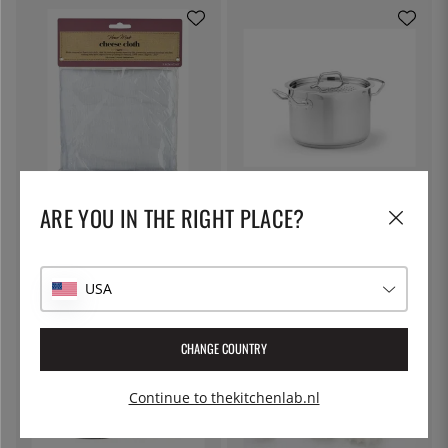
KITCHEN CRAFT
PATINA
ARE YOU IN THE RIGHT PLACE?
Kaasdoek, filterdoek - Kitchen
Pastapot met afsluitbare deksel,
Craft
5 liter - Patina
€ 7
€ 53
USA
CHANGE COUNTRY
Continue to thekitchenlab.nl