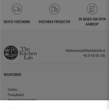
30 DAGEN VAN OPEN
GRATIS VERZENDING
DUIZENDEN PRODUCTEN
AANKOOP
klantenservice@thekitchenlab.nl
+46 8 410 95 200
NIEUWSBRIEF
Cookies
Privacybeleid
Algemene Voorwaarden
Cadeaukaart