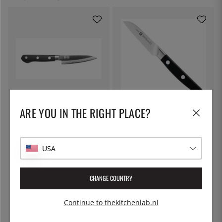
SUNCRAFT
ZWILLING
ARE YOU IN THE RIGHT PLACE?
Schilmesje, 9 cm - Suncraft
Groentemes, 9cm - Zwilling Pro
Warikome
€ 96
€ 70
USA
CHANGE COUNTRY
Continue to thekitchenlab.nl