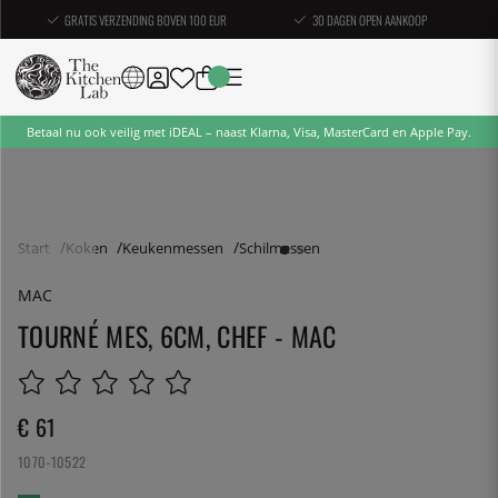
GRATIS VERZENDING BOVEN 100 EUR
30 DAGEN OPEN AANKOOP
Betaal nu ook veilig met iDEAL – naast Klarna, Visa, MasterCard en Apple Pay.
Start
Koken
Keukenmessen
Schilmessen
MAC
TOURNÉ MES, 6CM, CHEF - MAC
€ 61
1070-10522