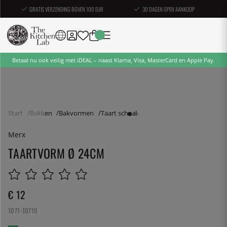
GRATIS VERZENDING BOVEN 100 EUR
30 DAGEN OPEN AANKOOP
Betaal nu ook veilig met iDEAL – naast Klarna, Visa, MasterCard en Apple Pay.
Start
Bakken
Bakvormen
Taart schaal
Merx
TAARTVORM Ø 24CM
€ 12
1071-10719