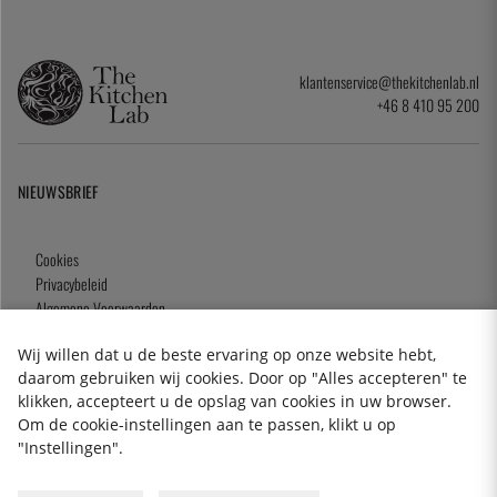
klantenservice@thekitchenlab.nl
+46 8 410 95 200
NIEUWSBRIEF
Cookies
Privacybeleid
Algemene Voorwaarden
Cadeaukaart
Wij willen dat u de beste ervaring op onze website hebt,
daarom gebruiken wij cookies. Door op "Alles accepteren" te
klikken, accepteert u de opslag van cookies in uw browser.
Om de cookie-instellingen aan te passen, klikt u op
2026 KitchenLab AB
"Instellingen".