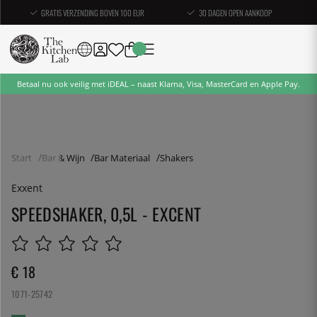
GRATIS VERZENDING BOVEN 100 EUR
30 DAGEN OPEN AANKOOP
Betaal nu ook veilig met iDEAL – naast Klarna, Visa, MasterCard en Apple Pay.
Start
Bar & Wijn
Bar Materiaal
Shakers
Exxent
SPEEDSHAKER, 0,5L - EXCENT
€ 18
1071-25742