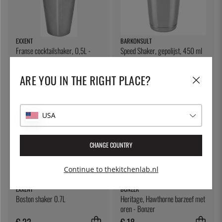
EXXENT
BARKONSULT
Franse cocktailshaker, 0,5L -
Speed Shaker, gepolijst, 450 ml
Exxent
- Barkonsult
€ 34
€ 9
ARE YOU IN THE RIGHT PLACE?
USA
CHANGE COUNTRY
Continue to thekitchenlab.nl
EXXENT
BONZER
Boston shaker 0.7L
Heritage, Hawthorne barzeef met
oren - Bonzer
€ 22
€ 18