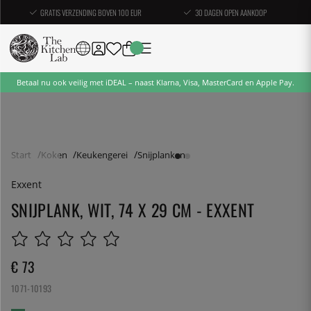
GRATIS VERZENDING BOVEN 100 EUR
30 DAGEN OPEN AANKOOP
Betaal nu ook veilig met iDEAL – naast Klarna, Visa, MasterCard en Apple Pay.
Start
Koken
Keukengerei
Snijplanken
Exxent
SNIJPLANK, WIT, 74 X 29 CM - EXXENT
€ 73
1071-10193