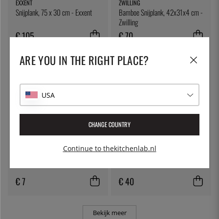
EXXENT
ZWILLING
Snijplank, 75 x 30 cm - Exxent
Bamboe Snijplank, 42x31x4 cm -
Zwilling
€ 105
€ 70
ARE YOU IN THE RIGHT PLACE?
USA
CHANGE COUNTRY
Continue to thekitchenlab.nl
ÖSTLIN
MERX
Gastro lepel / opscheplepel
Snijplank 49x25cm wit
€ 7
€ 40
Bekijk meer