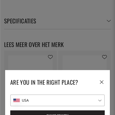
SPECIFICATIES
LEES MEER OVER HET MERK
ARE YOU IN THE RIGHT PLACE?
USA
MCUSTA/ZANMAI
MCUSTA/ZANMAI
Small 15 cm, Klassieke
Small, 12 cm, modern molybdeen
Damascus Corian -
- Mcusta/Zanmai