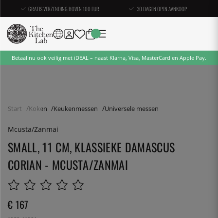
GRATIS VERZENDING BOVEN 100 EUR
30 DAGEN OPEN AANKOOP
Betaal nu ook veilig met iDEAL – naast Klarna, Visa, MasterCard en Apple Pay.
Start
Koken
Keukenmessen
Universele messen
Mcusta/Zanmai
SMALL, 11 CM, KLASSIEKE DAMASCUS
CORIAN - MCUSTA/ZANMAI
€ 167