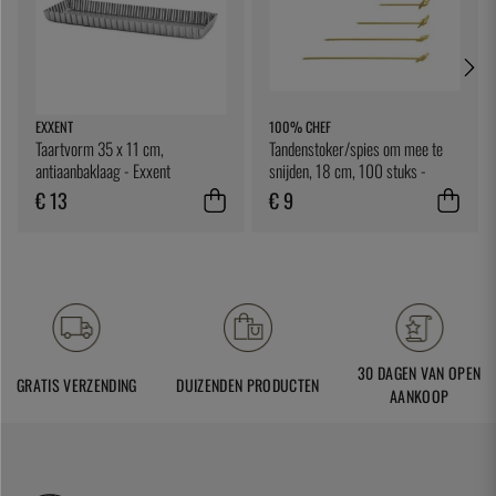
EXXENT
100% CHEF
Taartvorm 35 x 11 cm,
Tandenstoker/spies om mee te
antiaanbaklaag - Exxent
snijden, 18 cm, 100 stuks -
100% Chef
€ 13
€ 9
30 DAGEN VAN OPEN
GRATIS VERZENDING
DUIZENDEN PRODUCTEN
AANKOOP