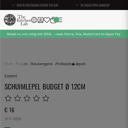
GRATIS VERZENDING BOVEN 100 EUR
30 DAGEN OPEN AANKOOP
Betaal nu ook veilig met iDEAL – naast Klarna, Visa, MasterCard en Apple Pay.
Start
Koken
Keukengerei
Pollepels & lepels
Exxent
SCHUIMLEPEL BUDGET Ø 12CM
€ 16
1071-10935