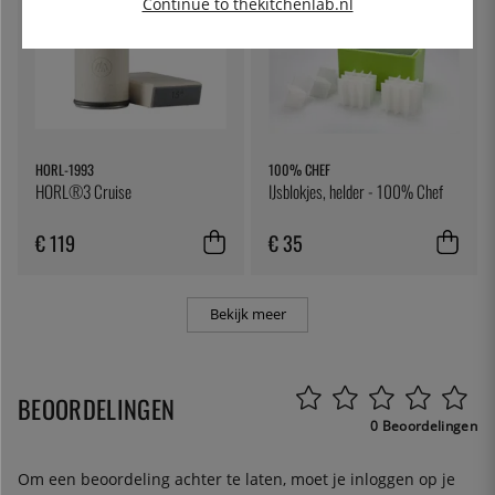
Continue to thekitchenlab.nl
HORL-1993
100% CHEF
HORL®3 Cruise
IJsblokjes, helder - 100% Chef
€ 119
€ 35
Bekijk meer
BEOORDELINGEN
0 Beoordelingen
Om een beoordeling achter te laten, moet je
inloggen
op je