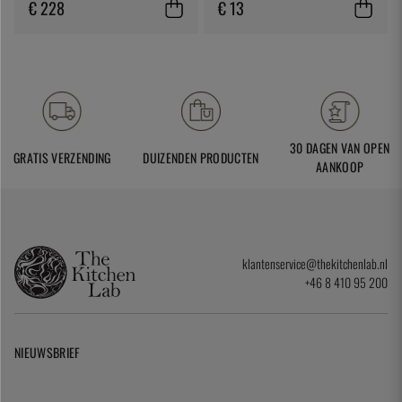
Laguiole
€ 228
€ 13
30 DAGEN VAN OPEN
GRATIS VERZENDING
DUIZENDEN PRODUCTEN
AANKOOP
klantenservice@thekitchenlab.nl
+46 8 410 95 200
NIEUWSBRIEF