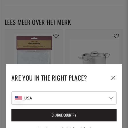
LEES MEER OVER HET MERK
ARE YOU IN THE RIGHT PLACE?
KITCHEN CRAFT
PATINA
Kaasdoek, filterdoek - Kitchen
Pastapot met afsluitbare deksel,
Craft
5 liter - Patina
USA
€ 7
€ 53
CHANGE COUNTRY