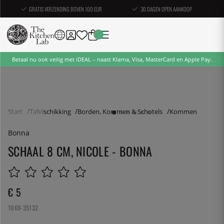
GRATIS VERZENDING BOVEN 100 EUR
30 DAGEN OPEN AANKOOP
Betaal nu ook veilig met iDEAL – naast Klarna, Visa, MasterCard en Apple Pay.
Start
Tafelschikking
Borden, Kommen & Schotels
Kommen
Bonna
SCHAAL 8 CM, NICOLE - BONNA
€ 5
1069-35132