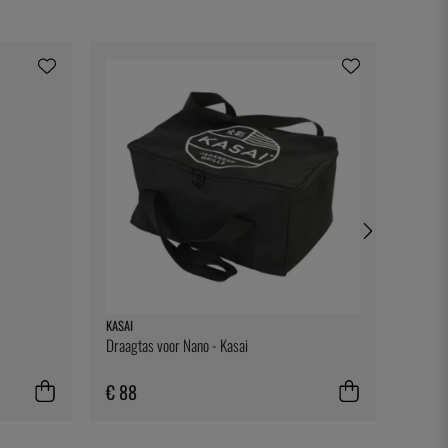
KASAI
KASAI
Draagtas voor Nano - Kasai
Reserv
€ 88
€ 60