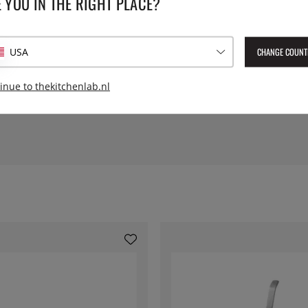
 YOU IN THE RIGHT PLACE?
Diameter:
elijkmatig door de pan wordt
.
Hoogte:
CHANGE COUNT
USA
Geleverd artikelnummer:
332
inue to thekitchenlab.nl
EAN:
7350014052438