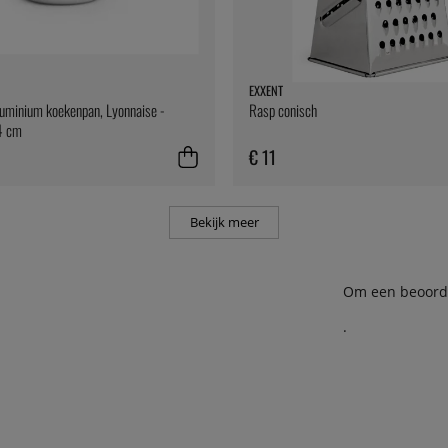
EXXENT
uminium koekenpan, Lyonnaise -
Rasp conisch
4 cm
€ 11
Bekijk meer
Om een beoordel
.