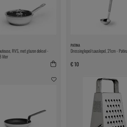
PATINA
uteuse, RVS, met glazen deksel -
Dressinglepel/sauslepel, 21cm - Patin
8 liter
€ 10