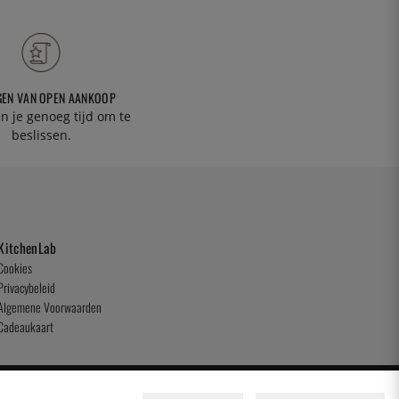
GEN VAN OPEN AANKOOP
n je genoeg tijd om te
beslissen.
KitchenLab
Cookies
Privacybeleid
Algemene Voorwaarden
Cadeaukaart