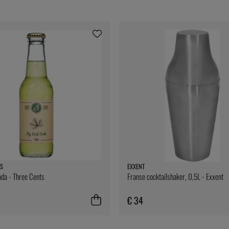
S
EXXENT
oda - Three Cents
Franse cocktailshaker, 0,5L - Exxent
€ 34