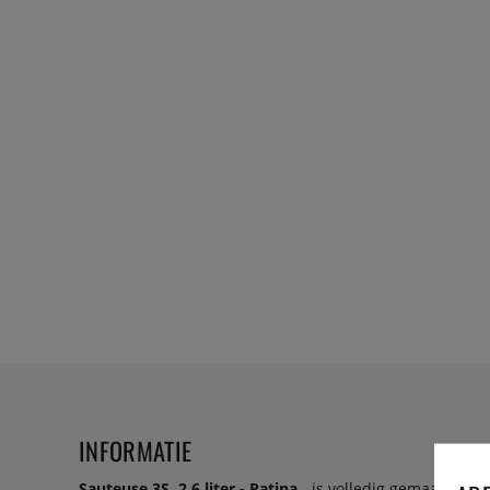
INFORMATIE
Sauteuse 3S, 2,6 liter - Patina
- is volledig gemaakt van 3