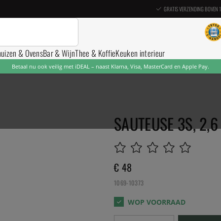
GRATIS VERZENDING BOVEN 
nuizen & Ovens
Bar & Wijn
Thee & Koffie
Keuken interieur
Betaal nu ook veilig met iDEAL – naast Klarna, Visa, MasterCard en Apple Pay.
SAUTEUSE 3S, 2,6 
€ 48
1069-10373