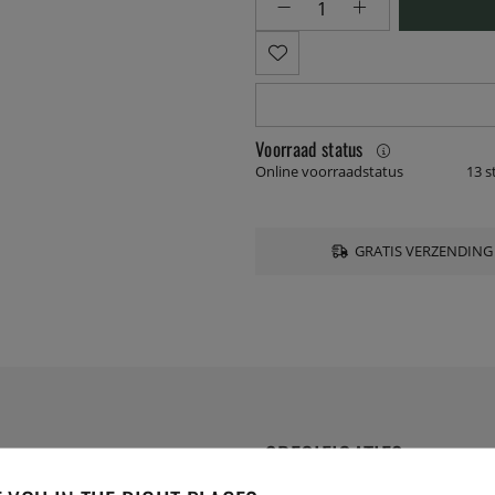
Voorraad status
Online voorraadstatus
13 s
GRATIS VERZENDING
SPECIFICATIES
-laags roestvrij staal-