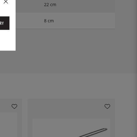
22 cm
8 cm
RY
210