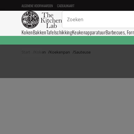
ALGEMENE VOORWAARDEN
CADEAUKAART
Koken
Bakken
Tafelschikking
Keukenapparatuur
Barbecues, For
Start
Koken
Koekenpan
Sauteuse