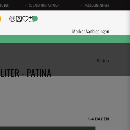
100 EUR
30 DAGEN OPEN AANKOOP
VEILIGDE BETALINGEN
Merken
Aanbiedingen
Patina
LITER - PATINA
1-4 DAGEN