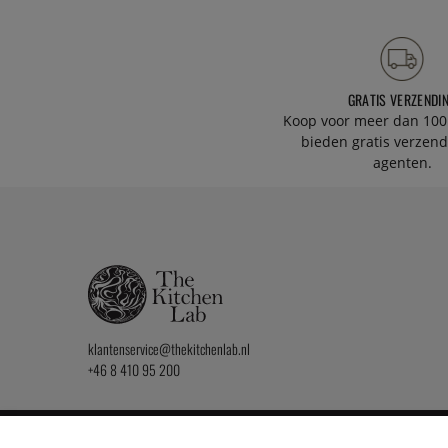
GRATIS VERZENDI
Koop voor meer dan 100
bieden gratis verzend
agenten.
klantenservice@thekitchenlab.nl
+46 8 410 95 200