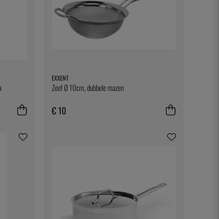
EXXENT
a
Zeef Ø 10cm, dubbele mazen
€ 10