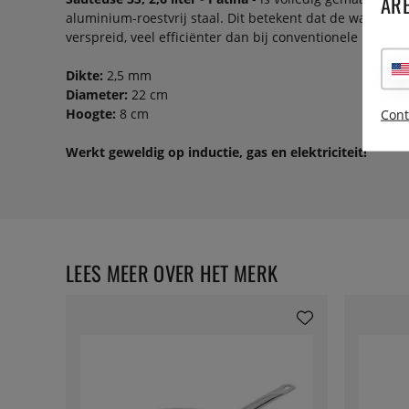
ARE
aluminium-roestvrij staal. Dit betekent dat de warmte g
verspreid, veel efficiënter dan bij conventionele pannen
Dikte:
2,5 mm
Diameter:
22 cm
Hoogte:
8 cm
Cont
Werkt geweldig op inductie, gas en elektriciteit!
LEES MEER OVER HET MERK