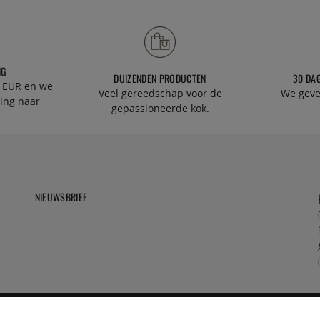
NG
DUIZENDEN PRODUCTEN
30 DA
 EUR en we
Veel gereedschap voor de
We geve
ing naar
gepassioneerde kok.
NIEUWSBRIEF