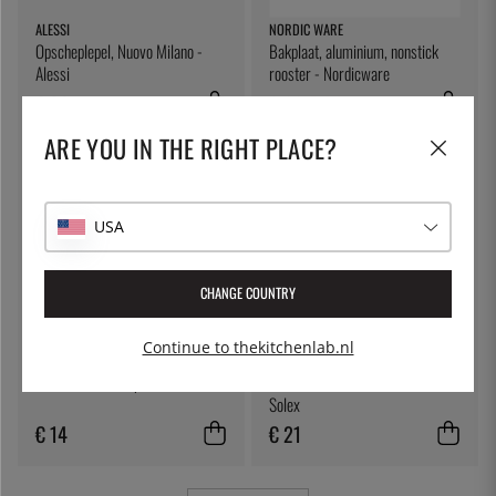
ALESSI
NORDIC WARE
Opscheplepel, Nuovo Milano -
Bakplaat, aluminium, nonstick
Alessi
rooster - Nordicware
€ 32
€ 39
€ 34
ARE YOU IN THE RIGHT PLACE?
USA
CHANGE COUNTRY
Continue to thekitchenlab.nl
SOLEX
SOLEX
Stokbrood Sauslepel, 170mm
Selina Serveervork 330 mm -
Solex
€ 14
€ 21