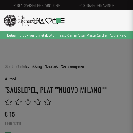
GRATIS VERZENDING BOVEN 100 EUR
30 DAGEN OPEN AANKOOP
Betaal nu ook veilig met iDEAL – naast Klarna, Visa, MasterCard en Apple Pay.
Start
Tafelschikking
Bestek
Serveergerei
Alessi
"SAUSLEPEL, PLAT ""NUOVO MILANO"""
€ 15
1466-12111