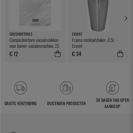
SOUSVIDETOOLS
EXXENT
Composteerbare vacuümzakken
Franse cocktailshaker, 0,5L -
voor kamer-vacuümmachine, 25
Exxent
x 25 cm, 200 stuks -
€ 72
€ 34
SousVideTools
30 DAGEN VAN OPEN
GRATIS VERZENDING
DUIZENDEN PRODUCTEN
AANKOOP