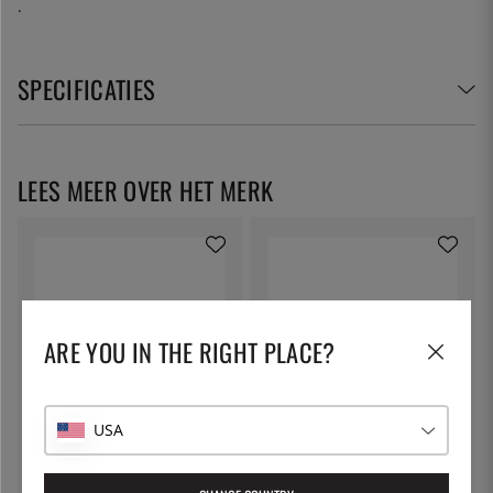
.
SPECIFICATIES
LEES MEER OVER HET MERK
ARE YOU IN THE RIGHT PLACE?
USA
MCUSTA/ZANMAI
MCUSTA/ZANMAI
Santoku, 18cm, Vlam Damascus
Santoku, 18cm, Klassieke
- Mcusta/Zanmai
Damascus Corian -