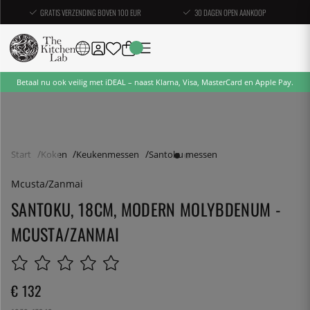
GRATIS VERZENDING BOVEN 100 EUR
30 DAGEN OPEN AANKOOP
Betaal nu ook veilig met iDEAL – naast Klarna, Visa, MasterCard en Apple Pay.
Start
Koken
Keukenmessen
Santoku messen
Mcusta/Zanmai
SANTOKU, 18CM, MODERN MOLYBDENUM -
MCUSTA/ZANMAI
€ 132