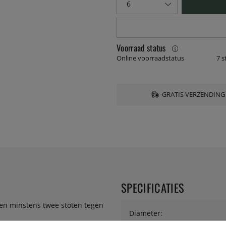
Voorraad status
Online voorraadstatus
7 s
GRATIS VERZENDING
SPECIFICATIES
en minstens twee stoten tegen
Diameter: