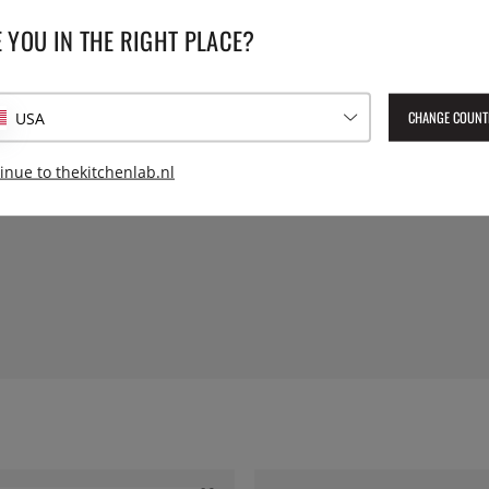
Hoogte:
 YOU IN THE RIGHT PLACE?
Serie:
CHANGE COUNT
USA
Geleverd artikelnummer:
dur
EAN:
3550190013313
inue to thekitchenlab.nl