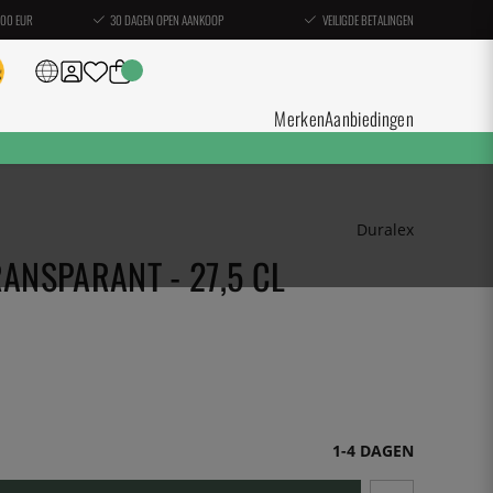
100 EUR
30 DAGEN OPEN AANKOOP
VEILIGDE BETALINGEN
Merken
Aanbiedingen
Duralex
RANSPARANT - 27,5 CL
1-4 DAGEN