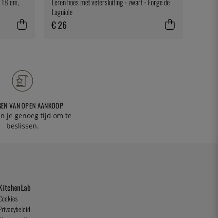
, 18 cm,
Leren hoes met vetersluiting - zwart - Forge de
Franse 
Laguiole
€ 26
€ 34
GEN VAN OPEN AANKOOP
n je genoeg tijd om te
beslissen.
KitchenLab
Cookies
Privacybeleid