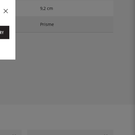
9,2 cm
Prisme
RY
1560d