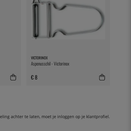
VICTORINOX
Aspenusschil - Victorinox
€ 8
ing achter te laten, moet je
inloggen
op je klantprofiel.