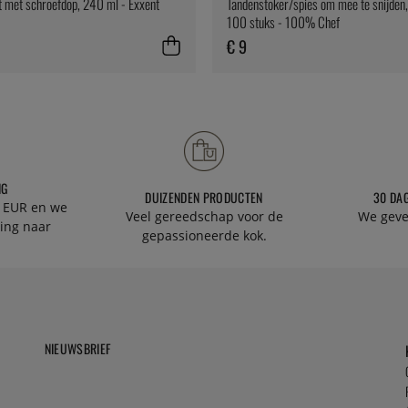
 met schroefdop, 240 ml - Exxent
Tandenstoker/spies om mee te snijden
100 stuks - 100% Chef
€ 9
NG
DUIZENDEN PRODUCTEN
30 DA
 EUR en we
Veel gereedschap voor de
We geve
ing naar
gepassioneerde kok.
NIEUWSBRIEF