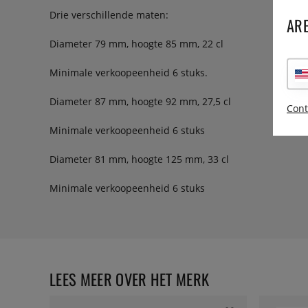
Drie verschillende maten:
ARE
Diameter 79 mm, hoogte 85 mm, 22 cl
Minimale verkoopeenheid 6 stuks.
Diameter 87 mm, hoogte 92 mm, 27,5 cl
Cont
Minimale verkoopeenheid 6 stuks
Diameter 81 mm, hoogte 125 mm, 33 cl
Minimale verkoopeenheid 6 stuks
LEES MEER OVER HET MERK