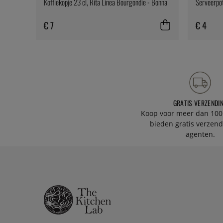
Koffiekopje 23 cl, Rita Linea Bourgondië - Bonna
Serveerpot
€ 7
€ 4
GRATIS VERZENDI
Koop voor meer dan 100
bieden gratis verzend
agenten.