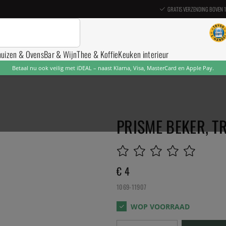
GRATIS VERZENDING BOVEN 
nuizen & Ovens
Bar & Wijn
Thee & Koffie
Keuken interieur
Betaal nu ook veilig met iDEAL – naast Klarna, Visa, MasterCard en Apple Pay.
PRISME BEKER, T
€ 4
1069-11907