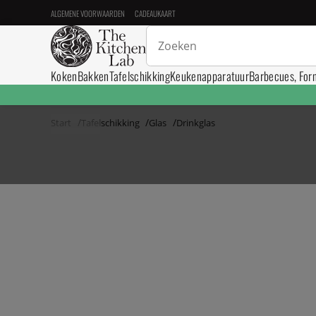
ALGEMENE VOORWAARDEN
CADEAUKAART
Koken
Bakken
Tafelschikking
Keukenapparatuur
Barbecues, For
Start
Tafelschikking
Glas
Drinkglas