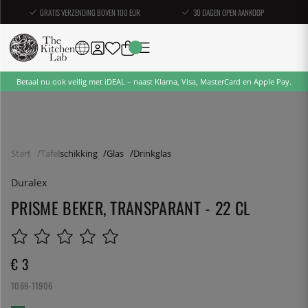
GRATIS VERZENDING BOVEN 100 EUR
30 DAGEN OPEN AANKOOP
Betaal nu ook veilig met iDEAL – naast Klarna, Visa, MasterCard en Apple Pay.
Start
Tafelschikking
Glas
Drinkglas
Duralex
PRISME BEKER, TRANSPARANT - 22 CL
€ 3
1069-11906