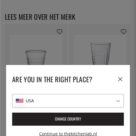
LEES MEER OVER HET MERK
ARE YOU IN THE RIGHT PLACE?
DURALEX
DURALEX
Prisme Beker, transparant - 27,5
Prisme Beker, transparant - 33
cl
cl
USA
€ 4
€ 4
CHANGE COUNTRY
Continue to thekitchenlab.nl