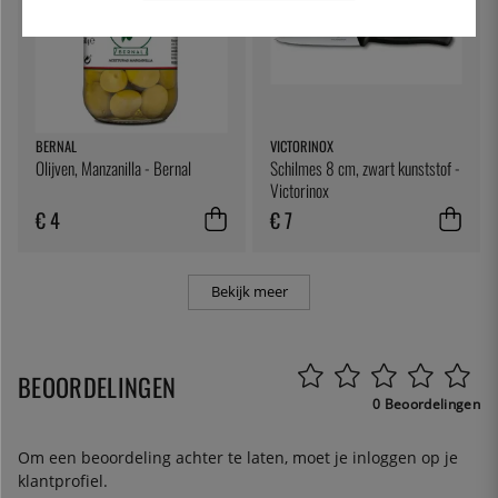
BERNAL
VICTORINOX
Olijven, Manzanilla - Bernal
Schilmes 8 cm, zwart kunststof -
Victorinox
€ 4
€ 7
Bekijk meer
BEOORDELINGEN
0 Beoordelingen
Om een beoordeling achter te laten, moet je
inloggen
op je
klantprofiel.