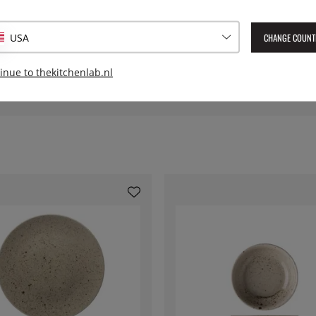
Serie:
CHANGE COUNT
USA
Geleverd artikelnummer:
LSC
EAN:
8590453735632
inue to thekitchenlab.nl