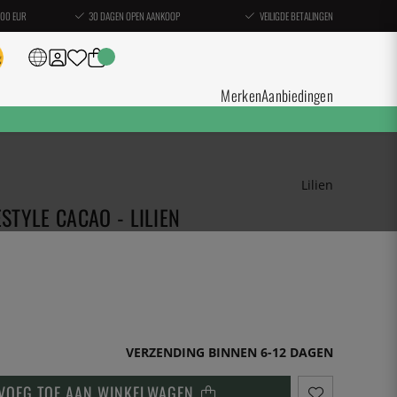
100 EUR
30 DAGEN OPEN AANKOOP
VEILIGDE BETALINGEN
Merken
Aanbiedingen
Lilien
ESTYLE CACAO - LILIEN
VERZENDING BINNEN 6-12 DAGEN
VOEG TOE AAN WINKELWAGEN