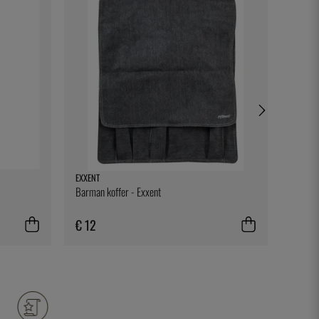
EXXENT
EXXENT
Barman koffer - Exxent
Roestvr
€ 12
€ 10