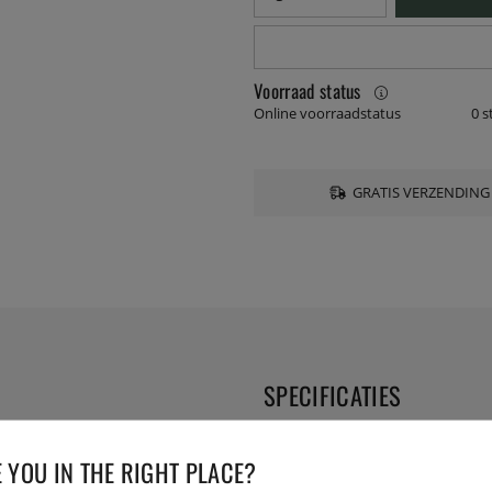
Voorraad status
Online voorraadstatus
0 s
GRATIS VERZENDING
SPECIFICATIES
Diameter:
 YOU IN THE RIGHT PLACE?