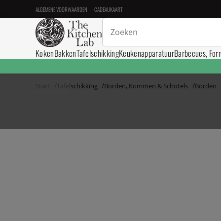
ALGEMENE VOORWAARDEN
CADEAUKAART
Koken
Bakken
Tafelschikking
Keukenapparatuur
Barbecues, For
Start
Tafelschikking
Borden, Kommen & Schotels
Borden