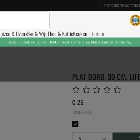
GRATIS VERZENDING BOVEN 
nuizen & Ovens
Bar & Wijn
Thee & Koffie
Keuken interieur
Betaal nu ook veilig met iDEAL – naast Klarna, Visa, MasterCard en Apple Pay.
PLAT BORD, 30 CM, LIF
€ 26
1069-20439