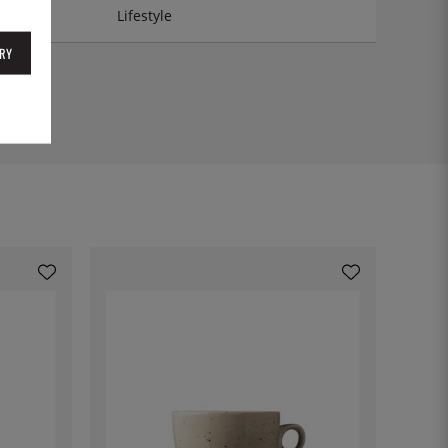
Lifestyle
RY
2130