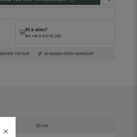
Wil je advies?
t
Bel +46 8 410 95 200
 BOVEN 100 EUR
30 DAGEN OPEN AANKOOP
30 cm