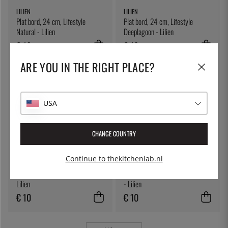
LILIEN
LILIEN
Plat bord, 24 cm, Lifestyle
Plat bord, 24 cm, Lifestyle
Natural - Lilien
Deeplagoon - Lilien
€ 16
€ 18
ARE YOU IN THE RIGHT PLACE?
USA
CHANGE COUNTRY
Continue to thekitchenlab.nl
LILIEN
LILIEN
Kom, 13 cm, Lifestyle Natural -
Koffiekop 22 cl, Lifestyle Natural
Lilien
- Lilien
€ 10
€ 10