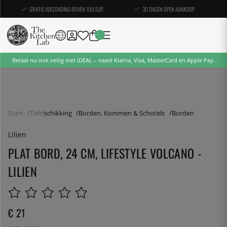
GRATIS VERZENDING BOVEN 100 EUR
30 DAGEN OPEN AANKOOP
Betaal nu ook veilig met iDEAL – naast Klarna, Visa, MasterCard en Apple Pay.
Start
Tafelschikking
Borden, Kommen & Schotels
Borden
Lilien
PLAT BORD, 24 CM, LIFESTYLE VOLCANO -
LILIEN
€ 21