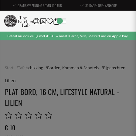
GRATIS VERZENDING BOVEN 100 EUR
30 DAGEN OPEN AANKOOP
Betaal nu ook veilig met iDEAL – naast Klarna, Visa, MasterCard en Apple Pay.
Start
Tafelschikking
Borden, Kommen & Schotels
Bijgerechten
Lilien
PLAT BORD, 16 CM, LIFESTYLE NATURAL -
LILIEN
€ 10