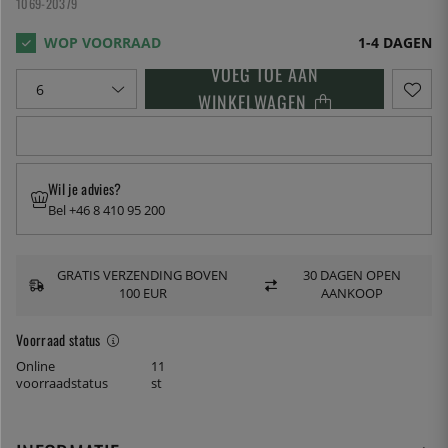
1069-20379
1-4 DAGEN
VOEG TOE AAN
WINKELWAGEN
Wil je advies?
Bel +46 8 410 95 200
GRATIS VERZENDING BOVEN
30 DAGEN OPEN
100 EUR
AANKOOP
Voorraad status
Online
11
voorraadstatus
st