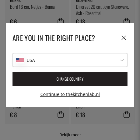
BONNA
ROSENTHAL
Bord 16 cm, Netjes - Bonna
Dinerset 20 cm, Joyn Stoneware,
Ash - Rosenthal
€ 6
€ 18
ARE YOU IN THE RIGHT PLACE?
USA
CHANGE COUNTRY
LILIEN
LILIEN
Continue to thekitchenlab.nl
Dipschaal, 9 cl, Lifestyle Natural
Kom, 15 cm, Lifestyle Natural -
- Lilien
Lilien
€ 8
€ 18
Bekijk meer