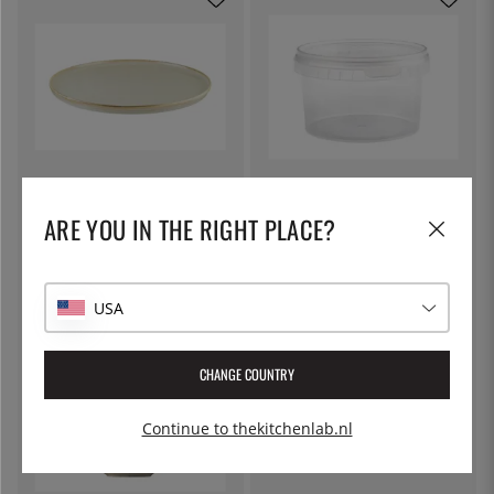
BONNA
THE KITCHEN LAB
Bord 25 cm, Hygge Sand - Bonna
Ronde beker, 480 ml inclusief
ARE YOU IN THE RIGHT PLACE?
deksel
€ 16
€ 1
USA
CHANGE COUNTRY
Continue to thekitchenlab.nl