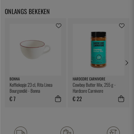
ONLANGS BEKEKEN
BONNA
HARDCORE CARNIVORE
Koffiekopje 23 cl, Rita Linea
Cowboy Butter Mix, 255 g -
Bourgondië - Bonna
Hardcore Carnivore
€ 7
€ 22