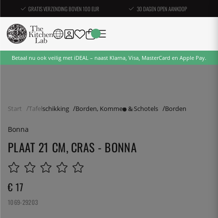
GRATIS VERZENDING BOVEN 100 EUR
30 DAGEN OPEN AANKOOP
Betaal nu ook veilig met iDEAL – naast Klarna, Visa, MasterCard en Apple Pay.
Start
Tafelschikking
Borden, Kommen & Schotels
Borden
Bonna
PLAAT 21 CM, CRAS - BONNA
€ 17
1069-29203