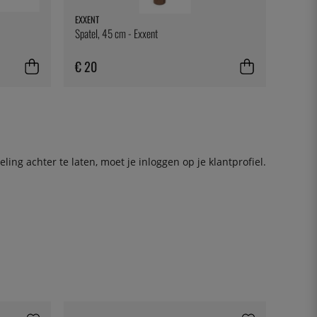
EXXENT
Spatel, 45 cm - Exxent
€ 20
ing achter te laten, moet je
inloggen
op je klantprofiel.