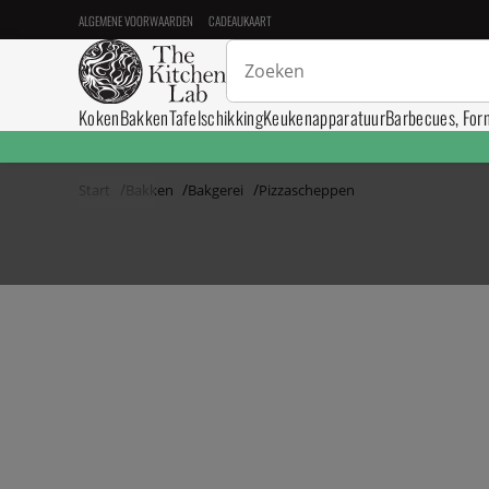
ALGEMENE VOORWAARDEN
CADEAUKAART
Koken
Bakken
Tafelschikking
Keukenapparatuur
Barbecues, For
Start
Bakken
Bakgerei
Pizzascheppen