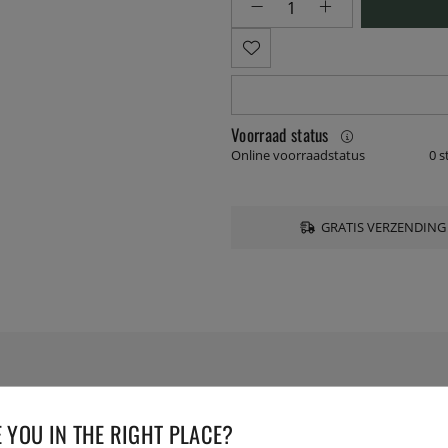
Voorraad status
Online voorraadstatus
0 s
GRATIS VERZENDING
SPECIFICATIES
 YOU IN THE RIGHT PLACE?