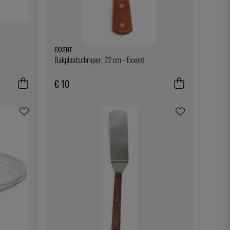
EXXENT
Bakplaatschraper, 22 cm - Exxent
€ 10