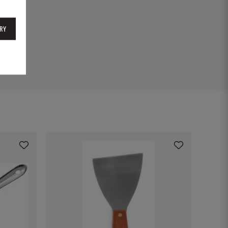
63
RY