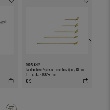
100% CHEF
EXXENT
Tandenstoker/spies om mee te snijden, 18 cm,
Servee
100 stuks - 100% Chef
€ 9
€ 4