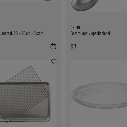
ÖSTLIN
, metaal, 28 x 25 cm - Exxent
Gastro lepel / opscheplepel
€ 7