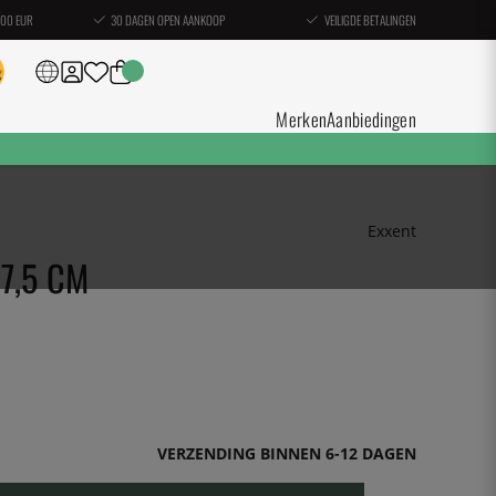
100 EUR
30 DAGEN OPEN AANKOOP
VEILIGDE BETALINGEN
Merken
Aanbiedingen
Exxent
7,5 CM
VERZENDING BINNEN 6-12 DAGEN