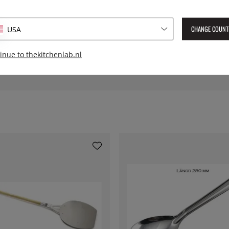
Geleverd artikelnummer:
653
EAN:
7393107653631
CHANGE COUNT
USA
inue to thekitchenlab.nl