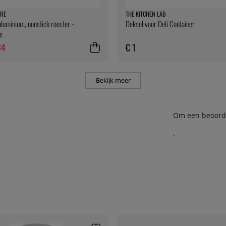
RE
THE KITCHEN LAB
aluminium, nonstick rooster -
Deksel voor Deli Container
e
34
€ 1
Bekijk meer
Om een beoordel
.