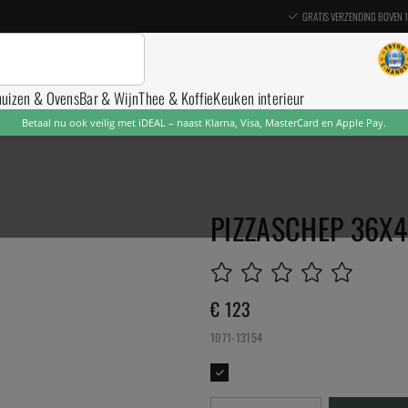
GRATIS VERZENDING BOVEN 
nuizen & Ovens
Bar & Wijn
Thee & Koffie
Keuken interieur
Betaal nu ook veilig met iDEAL – naast Klarna, Visa, MasterCard en Apple Pay.
PIZZASCHEP 36X4
€ 123
1071-13154