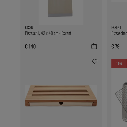
EXXENT
EXXENT
Pizzaschil, 42 x 48 cm - Exxent
Pizzaschep
€ 140
€ 79
13
%