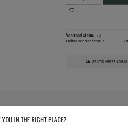
Voorraad status
Online voorraadstatus
3 s
GRATIS VERZENDING
SPECIFICATIES
 YOU IN THE RIGHT PLACE?