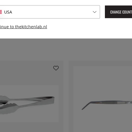
Geleverd artikelnummer:
650
s gemaakt van 18/0 roestvrij
EAN:
7393107650173
ill of in de koekenpan
CHANGE COUNT
USA
inue to thekitchenlab.nl