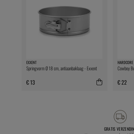
EXXENT
HARDCORE 
Springvorm Ø 18 cm, antiaanbaklaag - Exxent
Cowboy But
€ 13
€ 22
GRATIS VERZENDI