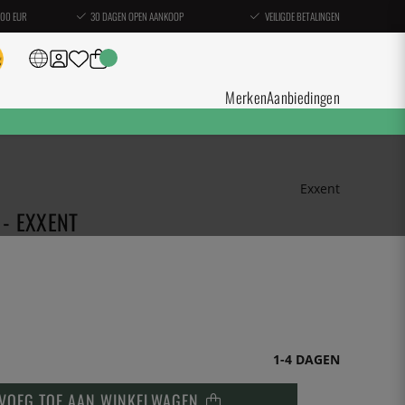
100 EUR
30 DAGEN OPEN AANKOOP
VEILIGDE BETALINGEN
Merken
Aanbiedingen
Exxent
 - EXXENT
1-4 DAGEN
VOEG TOE AAN WINKELWAGEN