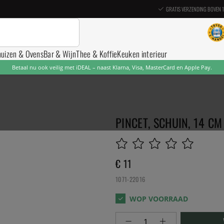
GRATIS VERZENDING BOVEN 
nuizen & Ovens
Bar & Wijn
Thee & Koffie
Keuken interieur
Betaal nu ook veilig met iDEAL – naast Klarna, Visa, MasterCard en Apple Pay.
PINCET, SCHUIN, 14 CM
€ 11
1071-22016