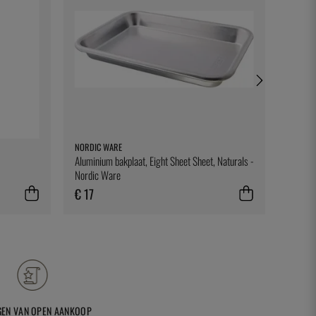
NORDIC WARE
100% C
Aluminium bakplaat, Eight Sheet Sheet, Naturals -
Tandens
Nordic Ware
100 st
€ 17
€ 9
GEN VAN OPEN AANKOOP