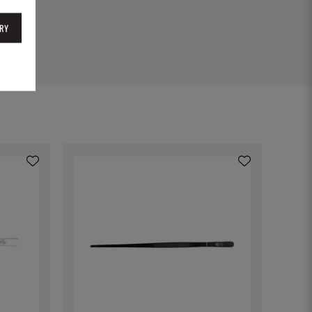
17
RY