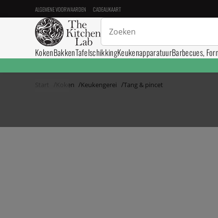
ALGEMENE VOORWAARDEN
CADEAUKAART
Koken
Bakken
Tafelschikking
Keukenapparatuur
Barbecues, For
Start
Koken
Keukengerei
Tang & pincet