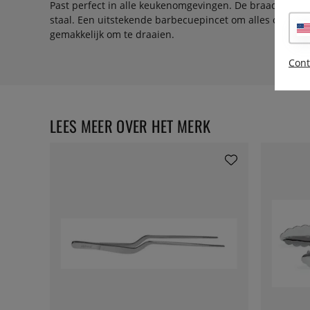
Past perfect in alle keukenomgevingen. De braadpincet i
staal. Een uitstekende barbecuepincet om alles op de gr
gemakkelijk om te draaien.
Cont
LEES MEER OVER HET MERK