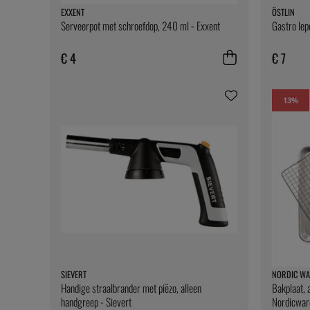
EXXENT
ÖSTLIN
Serveerpot met schroefdop, 240 ml - Exxent
Gastro lep
€ 4
€ 7
13
%
SIEVERT
NORDIC WA
Handige straalbrander met piëzo, alleen
Bakplaat, 
handgreep - Sievert
Nordicwar