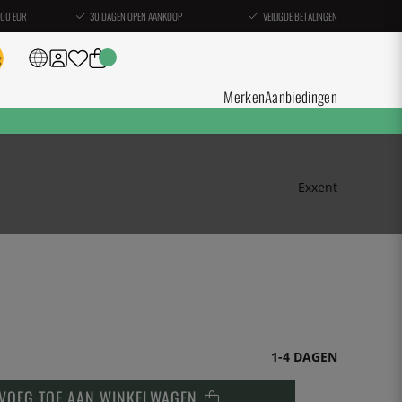
100 EUR
30 DAGEN OPEN AANKOOP
VEILIGDE BETALINGEN
Merken
Aanbiedingen
Exxent
1-4 DAGEN
VOEG TOE AAN WINKELWAGEN