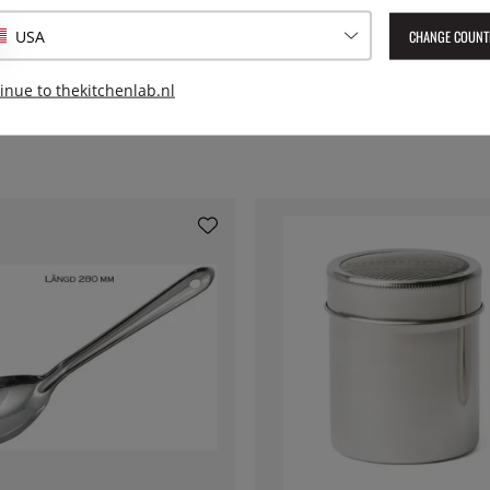
Geleverd artikelnummer:
652
EAN:
7393107652139
CHANGE COUNT
USA
inue to thekitchenlab.nl