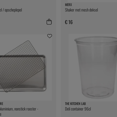
MERX
el / opscheplepel
Shaker met mesh deksel
€ 16
RE
THE KITCHEN LAB
aluminium, nonstick rooster -
Deli container 96cl
e