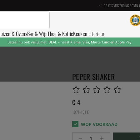
GRATIS VERZENDING BOVEN 
nuizen & Ovens
Bar & Wijn
Thee & Koffie
Keuken interieur
Betaal nu ook veilig met iDEAL – naast Klarna, Visa, MasterCard en Apple Pay.
PEPER SHAKER
€ 4
1071-10117