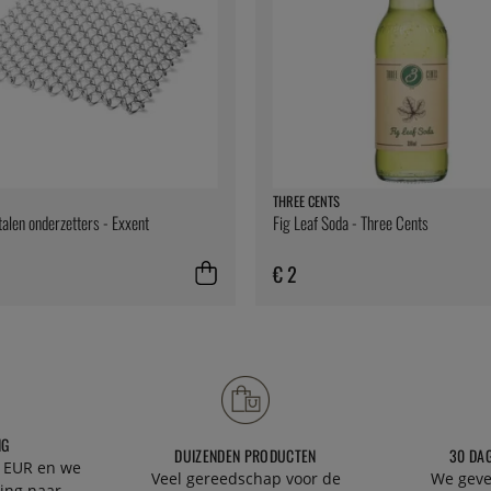
THREE CENTS
talen onderzetters - Exxent
Fig Leaf Soda - Three Cents
€ 2
NG
DUIZENDEN PRODUCTEN
30 DA
 EUR en we
Veel gereedschap voor de
We geve
ing naar