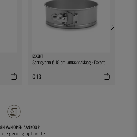
EXXENT
100% C
Springvorm Ø 18 cm, antiaanbaklaag - Exxent
Tandens
100 st
€ 13
€ 9
GEN VAN OPEN AANKOOP
n je genoeg tijd om te