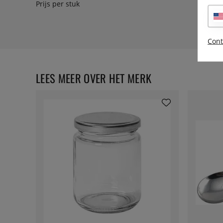
Prijs per stuk
Cont
LEES MEER OVER HET MERK