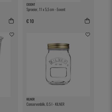
EXXENT
Sproeier, 11 x 5,5 cm - Exxent
€ 10
KILNER
Conservenblik, 0.5 l - KILNER