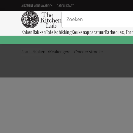
ALGEMENE VOORWAARDEN
CADEAUKAART
Koken
Bakken
Tafelschikking
Keukenapparatuur
Barbecues, For
Start
Koken
Keukengerei
Poeder strooier