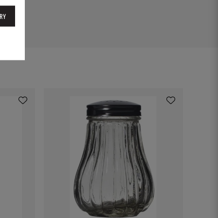
13
RY