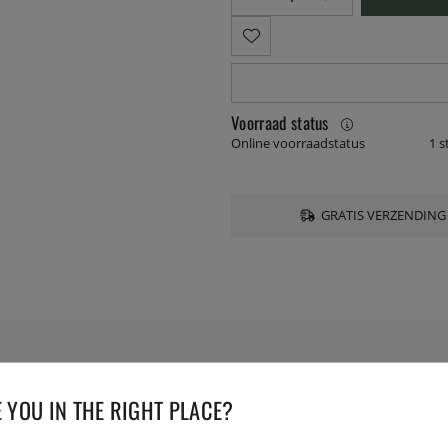
Voorraad status
Online voorraadstatus
1 s
GRATIS VERZENDING
SPECIFICATIES
 YOU IN THE RIGHT PLACE?