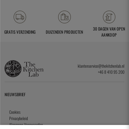
30 DAGEN VAN OPEN
GRATIS VERZENDING
DUIZENDEN PRODUCTEN
AANKOOP
klantenservice@thekitchenlab.nl
+46 8 410 95 200
NIEUWSBRIEF
Cookies
Privacybeleid
Algemene Voorwaarden