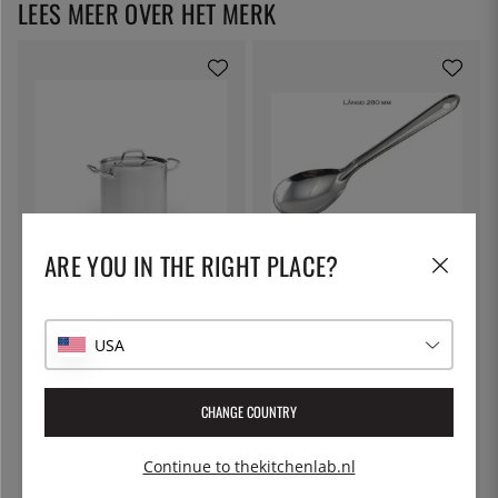
LEES MEER OVER HET MERK
ARE YOU IN THE RIGHT PLACE?
PATINA
ÖSTLIN
Hoge voorraadpot in RVS, met
Gastro lepel / opscheplepel
deksel - Patina - 9 liter
€ 78
€ 7
USA
13
%
CHANGE COUNTRY
Continue to thekitchenlab.nl