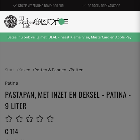
GRATIS VERZENDING BOVEN 100 EUR
30 DAGEN OPEN AANKOOP
Betaal nu ook veilig met iDEAL – naast Klarna, Visa, MasterCard en Apple Pay.
Start
Koken
Potten & Pannen
Potten
Patina
PASTAPAN, MET INZET EN DEKSEL - PATINA -
9 LITER
€ 114