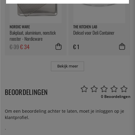
NORDIC WARE
THE KITCHEN LAB
Bakplaat, aluminium, nonstick
Deksel voor Deli Container
rooster - Nordicware
€ 39
€ 34
€ 1
Bekijk meer
BEOORDELINGEN
0 Beoordelingen
Om een beoordeling achter te laten, moet je
inloggen
op je
klantprofiel.
.