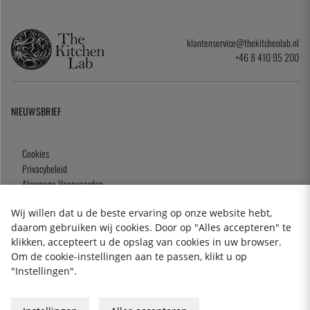
klantenservice@thekitchenlab.nl
+46 8 410 95 200
NIEUWSBRIEF
Cookies
Privacybeleid
Algemene Voorwaarden
Cadeaukaart
Wij willen dat u de beste ervaring op onze website hebt,
daarom gebruiken wij cookies. Door op "Alles accepteren" te
klikken, accepteert u de opslag van cookies in uw browser.
Om de cookie-instellingen aan te passen, klikt u op
2026 KitchenLab AB
"Instellingen".