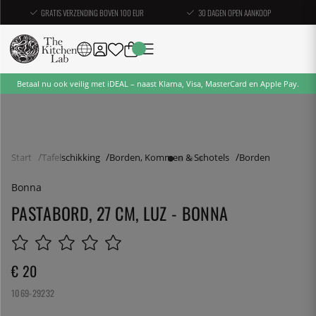
GRATIS VERZENDING BOVEN 100 EUR
30 DAGEN OPEN AANKOOP
Betaal nu ook veilig met iDEAL – naast Klarna, Visa, MasterCard en Apple Pay.
Start
Tafelschikking
Borden, Kommen & Schotels
Borden
Bonna
PASTABORD, 27 CM, LUZ - BONNA
€ 20
1069-29232