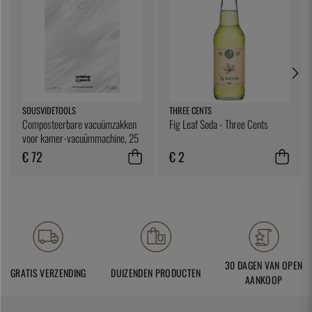
SOUSVIDETOOLS
THREE CENTS
Composteerbare vacuümzakken
Fig Leaf Soda - Three Cents
voor kamer-vacuümmachine, 25
x 25 cm, 200 stuks -
€ 72
€ 2
SousVideTools
30 DAGEN VAN OPEN
GRATIS VERZENDING
DUIZENDEN PRODUCTEN
AANKOOP