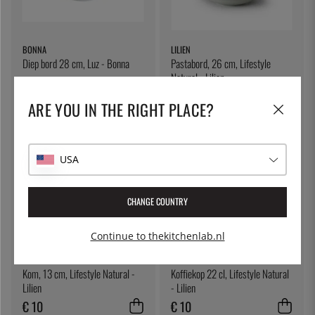
BONNA
LILIEN
Diep bord 28 cm, Luz - Bonna
Pastabord, 26 cm, Lifestyle
Natural - Lilien
€ 20
€ 19
ARE YOU IN THE RIGHT PLACE?
USA
CHANGE COUNTRY
Continue to thekitchenlab.nl
LILIEN
LILIEN
Kom, 13 cm, Lifestyle Natural -
Koffiekop 22 cl, Lifestyle Natural
Lilien
- Lilien
€ 10
€ 10