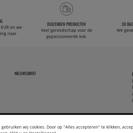
NG
DUIZENDEN PRODUCTEN
30 DA
 EUR en we
Veel gereedschap voor de
We geve
ing naar
gepassioneerde kok.
NIEUWSBRIEF
gebruiken wij cookies. Door op "Alles accepteren" te klikken, acce