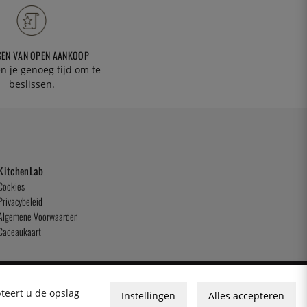
GEN VAN OPEN AANKOOP
n je genoeg tijd om te
beslissen.
KitchenLab
Cookies
Privacybeleid
Algemene Voorwaarden
Cadeaukaart
pteert u de opslag
Instellingen
Alles accepteren