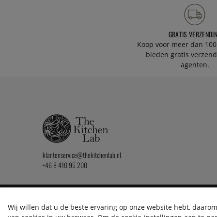
GRATIS VERZENDI
Koop voor meer dan 100
bieden gratis verzend
agenten.
klantenservice@thekitchenlab.nl
+46 8 410 95 200
2026 KitchenLab AB
Wij willen dat u de beste ervaring op onze website hebt, daarom 