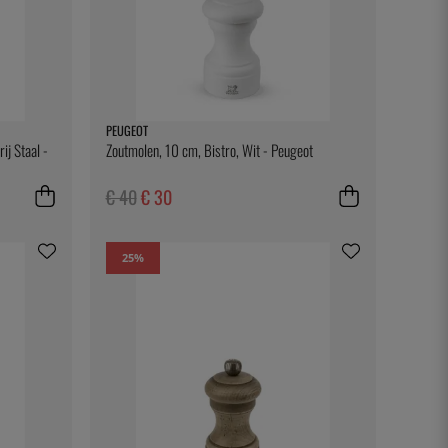
PEUGEOT
ij Staal -
Zoutmolen, 10 cm, Bistro, Wit - Peugeot
€ 40
€ 30
25
%