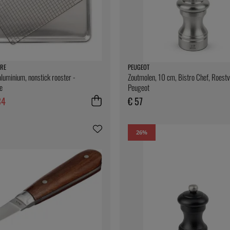
RE
PEUGEOT
aluminium, nonstick rooster -
Zoutmolen, 10 cm, Bistro Chef, Roestvr
e
Peugeot
34
€ 57
26
%