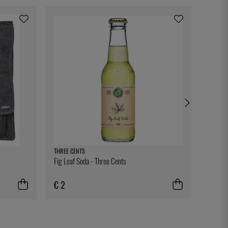
THREE CENTS
EXXENT
Fig Leaf Soda - Three Cents
Servee
€ 2
€ 4