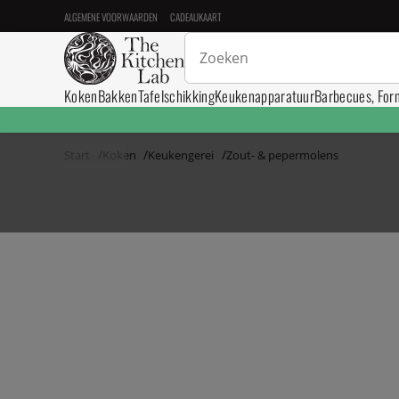
ALGEMENE VOORWAARDEN
CADEAUKAART
Koken
Bakken
Tafelschikking
Keukenapparatuur
Barbecues, For
Start
Koken
Keukengerei
Zout- & pepermolens