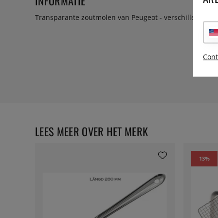
INFORMATIE
Transparante zoutmolen van Peugeot - verschillende m
Cont
LEES MEER OVER HET MERK
13
%