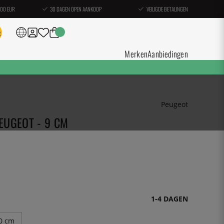
100 EUR
30 DAGEN OPEN AANKOOP
VEILIGDE BETALINGEN
Merken
Aanbiedingen
Peugeot
EUGEOT - 9 CM
1-4 DAGEN
0 cm