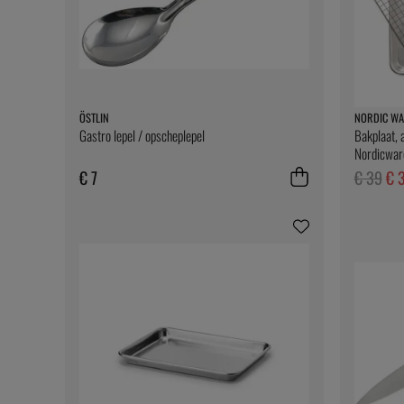
ÖSTLIN
NORDIC WA
Gastro lepel / opscheplepel
Bakplaat, 
Nordicwar
€ 7
€ 39
€ 