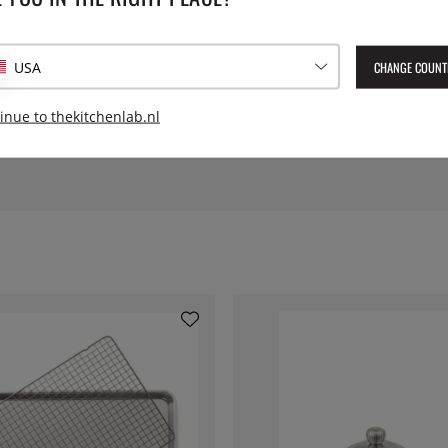
SPECIFICATIES
aten
Hoogte:
12 cm, 18
CHANGE COUNT
USA
Serie:
Nancy
inue to thekitchenlab.nl