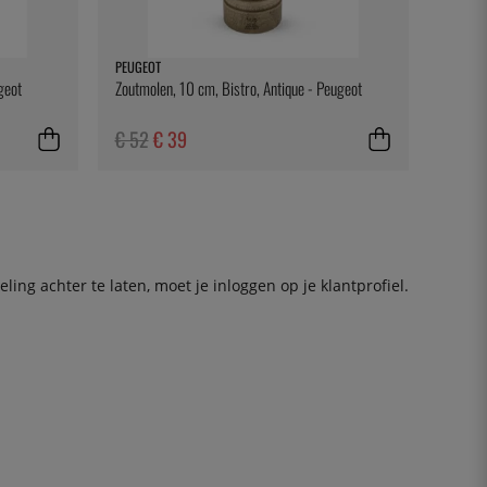
PEUGEOT
geot
Zoutmolen, 10 cm, Bistro, Antique - Peugeot
€ 52
€ 39
ing achter te laten, moet je
inloggen
op je klantprofiel.