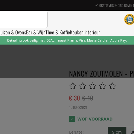
GRATIS VERZENDING BOVEN 
nuizen & Ovens
Bar & Wijn
Thee & Koffie
Keuken interieur
Betaal nu ook veilig met iDEAL – naast Klarna, Visa, MasterCard en Apple Pay.
NANCY ZOUTMOLEN - P
€ 30
€ 40
1090-22921
Lengte:
9 cm
3