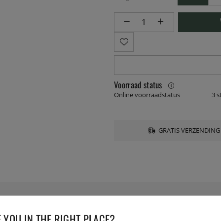
Voorraad status
Online voorraadstatus
3 s
GRATIS VERZENDING
 YOU IN THE RIGHT PLACE?