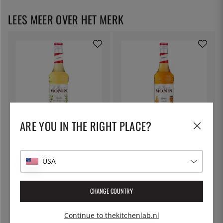
LEES MEER OVER HET MERK
ARE YOU IN THE RIGHT PLACE?
MONIN
MONIN
Monin Vanilla Syrup 70 cl
Monin Honey Syrup 70 cl
USA
€ 14
€ 14
CHANGE COUNTRY
Continue to thekitchenlab.nl