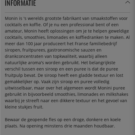
INFORMATIE
Monin is 's werelds grootste fabrikant van smaakstoffen voor
cocktails en koffie. Of je nu een professional bent of een
amateur, Monin heeft oplossingen om je te helpen geweldige
cocktails, smoothies, limonades en koffiedranken te maken. Al
meer dan 100 jaar produceert het Franse familiebedrijf
siropen, fruitpurees, gastronomische sauzen en
drankconcentraten van topkwaliteit, waarbij alleen
natuurlijke aroma's worden gebruikt. Het belangrijkste
verschil tussen een siroop en een puree is dat de puree
fruitpulp bevat. De siroop heeft een gladde textuur en lost
gemakkelijker op. Vaak zijn siroop en puree volledig
uitwisselbaar, maar over het algemeen wordt Monini puree
gebruikt in bijvoorbeeld smoothies, limonades en milkshakes
waarbij je streeft naar een dikkere textuur en het gevoel van
kleine stukjes fruit.
Bewaar de geopende fles op een droge, donkere en koele
plaats. Na opening minstens drie maanden houdbaar.