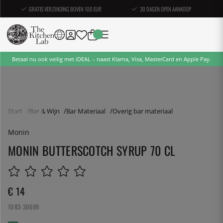
GRATIS VERZENDING BOVEN 100 EUR
30 DAGEN OPEN AANKOOP
Betaal nu ook veilig met iDEAL – naast Klarna, Visa, MasterCard en Apple Pay.
Start
Bar & Wijn
Bar Materiaal
Overig bar materiaal
Monin
MONIN BUTTERSCOTCH SYRUP 70 CL
€ 14
1083-30699