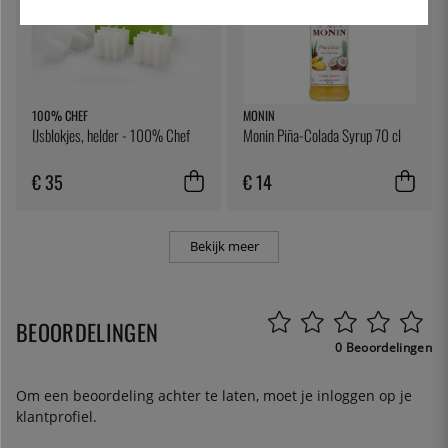
100% CHEF
MONIN
IJsblokjes, helder - 100% Chef
Monin Piña-Colada Syrup 70 cl
€ 35
€ 14
Bekijk meer
BEOORDELINGEN
0 Beoordelingen
Om een beoordeling achter te laten, moet je
inloggen
op je
klantprofiel.