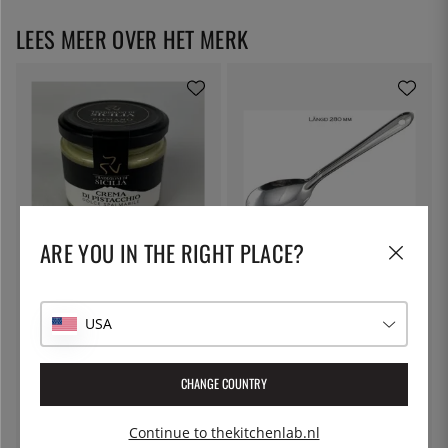
LEES MEER OVER HET MERK
ARE YOU IN THE RIGHT PLACE?
ROMANO
ÖSTLIN
Pistache crème, 180g - Romano
Gastro lepel / opscheplepel
USA
€ 18
€ 7
CHANGE COUNTRY
13
%
Continue to thekitchenlab.nl