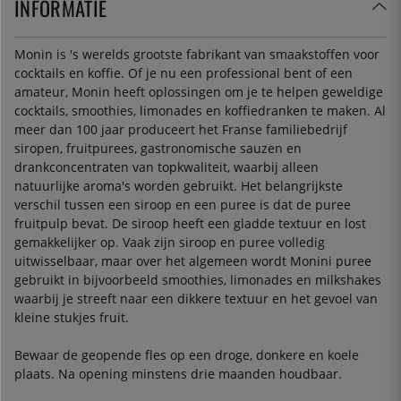
INFORMATIE
Monin is 's werelds grootste fabrikant van smaakstoffen voor
cocktails en koffie. Of je nu een professional bent of een
amateur, Monin heeft oplossingen om je te helpen geweldige
cocktails, smoothies, limonades en koffiedranken te maken. Al
meer dan 100 jaar produceert het Franse familiebedrijf
siropen, fruitpurees, gastronomische sauzen en
drankconcentraten van topkwaliteit, waarbij alleen
natuurlijke aroma's worden gebruikt. Het belangrijkste
verschil tussen een siroop en een puree is dat de puree
fruitpulp bevat. De siroop heeft een gladde textuur en lost
gemakkelijker op. Vaak zijn siroop en puree volledig
uitwisselbaar, maar over het algemeen wordt Monini puree
gebruikt in bijvoorbeeld smoothies, limonades en milkshakes
waarbij je streeft naar een dikkere textuur en het gevoel van
kleine stukjes fruit.
Bewaar de geopende fles op een droge, donkere en koele
plaats. Na opening minstens drie maanden houdbaar.