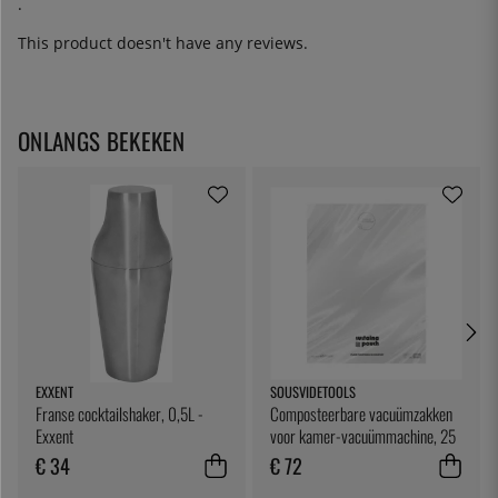
.
This product doesn't have any reviews.
ONLANGS BEKEKEN
EXXENT
SOUSVIDETOOLS
Franse cocktailshaker, 0,5L -
Composteerbare vacuümzakken
Exxent
voor kamer-vacuümmachine, 25
x 25 cm, 200 stuks -
€ 34
€ 72
SousVideTools