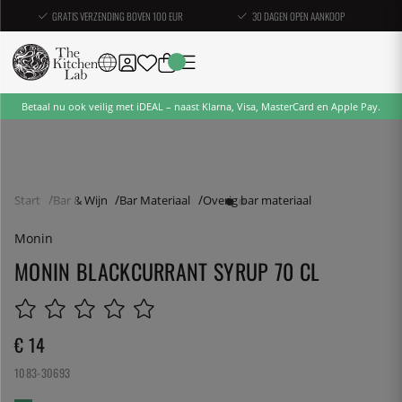
GRATIS VERZENDING BOVEN 100 EUR
30 DAGEN OPEN AANKOOP
Betaal nu ook veilig met iDEAL – naast Klarna, Visa, MasterCard en Apple Pay.
Start
Bar & Wijn
Bar Materiaal
Overig bar materiaal
Monin
MONIN BLACKCURRANT SYRUP 70 CL
€ 14
1083-30693