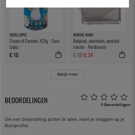
COCO LOPEZ
NORDIC WARE
Cream of Coconut, 425g - Coco
Bakplaat, aluminium, nonstick
Lopez
rooster - Nordicware
€ 10
€ 39
€ 34
Bekijk meer
BEOORDELINGEN
0 Beoordelingen
Om een beoordeling achter te laten, moet je
inloggen
op je
klantprofiel.