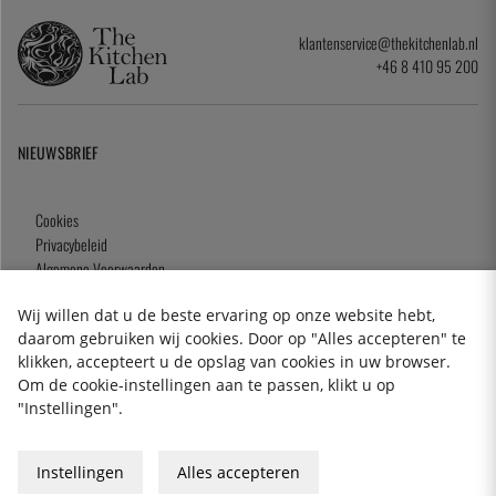
klantenservice@thekitchenlab.nl
+46 8 410 95 200
NIEUWSBRIEF
Cookies
Privacybeleid
Algemene Voorwaarden
Cadeaukaart
Wij willen dat u de beste ervaring op onze website hebt,
daarom gebruiken wij cookies. Door op "Alles accepteren" te
klikken, accepteert u de opslag van cookies in uw browser.
Om de cookie-instellingen aan te passen, klikt u op
2026 KitchenLab AB
"Instellingen".
Instellingen
Alles accepteren