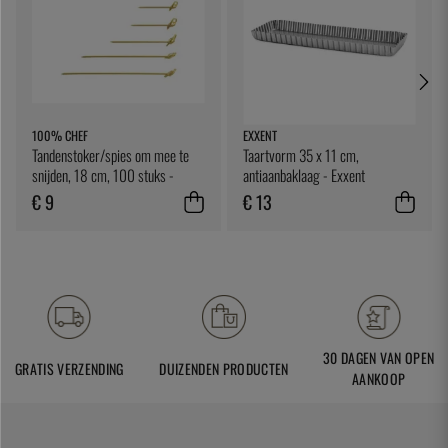
100% CHEF
EXXENT
Tandenstoker/spies om mee te
Taartvorm 35 x 11 cm,
snijden, 18 cm, 100 stuks -
antiaanbaklaag - Exxent
100% Chef
€ 9
€ 13
30 DAGEN VAN OPEN
GRATIS VERZENDING
DUIZENDEN PRODUCTEN
AANKOOP