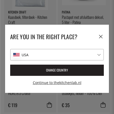
KITCHEN CRAFT
PATINA
Kaasdoek, filterdoek - Kitchen
Pastapot met afsluitbare deksel,
Craft
5 liter - Patina
€ 7
€ 53
ARE YOU IN THE RIGHT PLACE?
USA
CHANGE COUNTRY
Continue to thekitchenlab.nl
HORL-1993
100% CHEF
HORL®3 Cruise
IJsblokjes, helder - 100% Chef
€ 119
€ 35