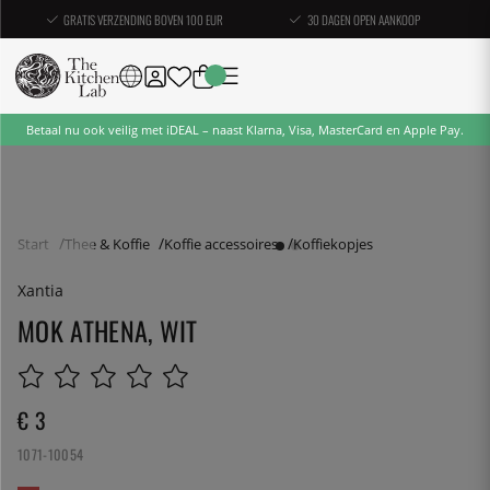
GRATIS VERZENDING BOVEN 100 EUR
30 DAGEN OPEN AANKOOP
Betaal nu ook veilig met iDEAL – naast Klarna, Visa, MasterCard en Apple Pay.
Start
Thee & Koffie
Koffie accessoires
Koffiekopjes
Xantia
MOK ATHENA, WIT
€ 3
1071-10054